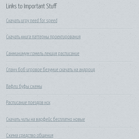
Links to Important Stuff
Скачать игру need for speed
Скачать книга паттерны проектирования
Санминимум гомель лекция расписание
Спанч боб игровое безумие скачать на андроид
Вафли буфы схемы
Расписание поездов нск
Скачать читы на варфейс бесплатно новые
Схема средство общения