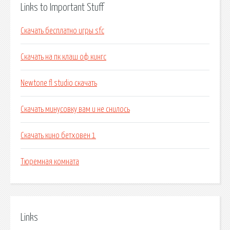
Links to Important Stuff
Скачать бесплатно игры sfc
Скачать на пк клаш оф кингс
Newtone fl studio скачать
Скачать минусовку вам и не снилось
Скачать кино бетховен 1
Тюремная комната
Links