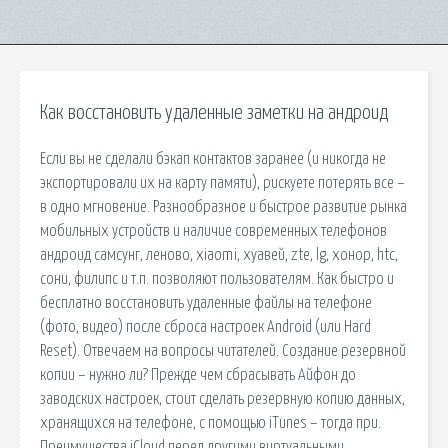
Как восстановить удаленные заметки на андроид
Если вы не сделали бэкап контактов заранее (и никогда не
экспортировали их на карту памяти), рискуете потерять все –
в одно мгновение. Разнообразное и быстрое развитие рынка
мобильных устройств и наличие современных телефонов
андроид самсунг, леново, xiaomi, хуавей, zte, lg, хонор, htc,
сони, филипс и т.п. позволяют пользователям. Как быстро и
бесплатно восстановить удаленные файлы на телефоне
(фото, видео) после сброса настроек Android (или Hard
Reset). Отвечаем на вопросы читателей. Создание резервной
копии – нужно ли? Прежде чем сбрасывать Айфон до
заводских настроек, стоит сделать резервную копию данных,
хранящихся на телефоне, с помощью iTunes – тогда при.
Преимущества iCloud перед другими виртуальными