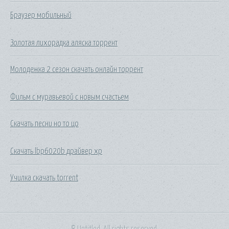
Браузер мобильный
Золотая лихорадка аляска торрент
Молодежка 2 сезон скачать онлайн торрент
Фильм с муравьевой с новым счастьем
Скачать песни но то цо
Скачать lbp6020b драйвер xp
Училка скачать torrent
© Untitled. All rights reserved.