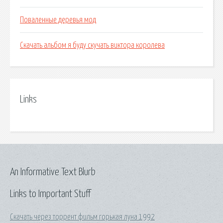
Поваленные деревья мод
Скачать альбом я буду скучать виктора королева
Links
An Informative Text Blurb
Links to Important Stuff
Скачать через торрент фильм горькая луна 1992