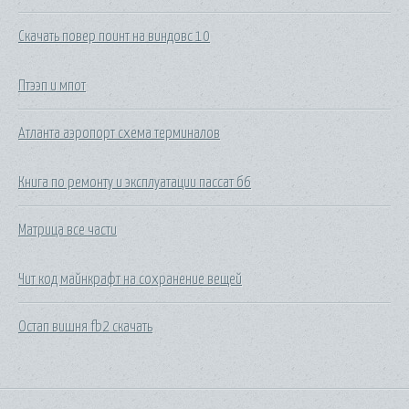
Скачать повер поинт на виндовс 10
Птээп и мпот
Атланта аэропорт схема терминалов
Книга по ремонту и эксплуатации пассат б6
Матрица все части
Чит код майнкрафт на сохранение вещей
Остап вишня fb2 скачать