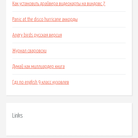
Как установить драйвера видеокарты на виндовс 7
Panic at the disco hurricane аккорды
Angry birds русская версия
Журнал сваровски
Думай как миллиардер книга
Гдз по english 9 класс кузовлев
Links