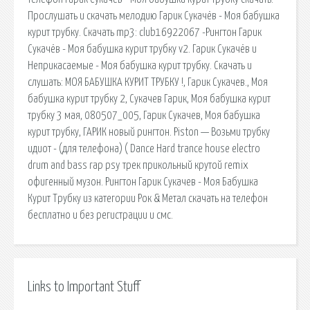
Прослушать и скачать мелодию Гарик Сукачёв - Моя бабушка
курит трубку. Скачать mp3: club16922067 -Рингтон Гарик
Сукачёв - Моя бабушка курит трубку v2. Гарик Сукачёв и
Неприкасаемые - Моя бабушка курит трубку. Скачать и
слушать: МОЯ БАБУШКА КУРИТ ТРУБКУ !, Гарик Сукачев., Моя
бабушка курит трубку 2, Сукачев Гарик, Моя бабушка курит
трубку 3 мая, 080507_005, Гарик Сукачев, Моя бабушка
курит трубку, ГАРИК новый рингтон. Piston — Возьми трубку
идиот - (для телефона) ( Dance Hard trance house electro
drum and bass rap psy трек прикольный крутой remix
офигенный музон. Рингтон Гарик Сукачев - Моя Бабушка
Курит Трубку из категории Рок & Метал скачать на телефон
бесплатно и без регистрации и смс.
Links to Important Stuff