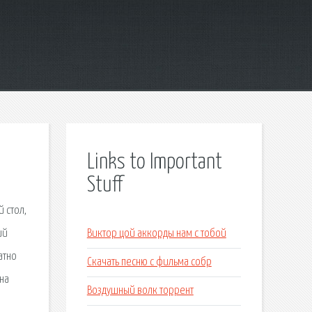
Links to Important
Stuff
 стол,
ий
Виктор цой аккорды нам с тобой
атно
Скачать песню с фильма собр
на
Воздушный волк торрент
и