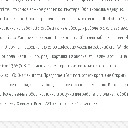
е картинки для рабочего стола, планшета, смартфона Посетив наш сайт, в
сайте. Что самое важное у вас на компьютере. Обои красивые девушки
 Прикольные. Обои на рабочий стол. Скачать бесплатно full hd обои 19
артинки на рабочий стол. Бесплатные обои для рабочего стола, заставк
очий стол Windows. Коллекция HD картинок. Обои для рабочего стола, iP
ция. Огромная подборка гаджетов цифровых часов на рабочий стол Wind
 Природа , картинки природы. Картинки на аву скачать на аву Картинки на
утбук 1366 768. Фантастические и красивые космические картинки.
920x1080 Знаменитости. Предлагаем Вам посмотреть красивые Открытки
на рабочий стол, скачать обои для рабочего стола бесплатно. В этой кат
 Качественные обои, картинки и рисунки для рабочего стола на любой в
на тему: Хэллоуин Всего 221 картинки на 21 страницах.