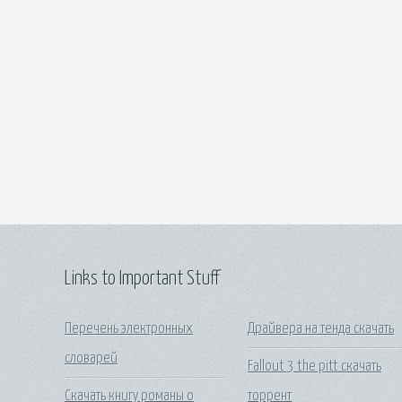
Links to Important Stuff
Перечень электронных
Драйвера на тенда скачать
словарей
Fallout 3 the pitt скачать
Скачать книгу романы о
торрент