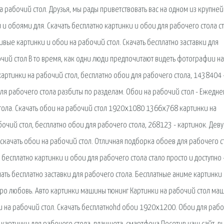
 рабочий стол. Друзья, мы рады приветствовать вас на одном из крупне
и обоями для. Скачать бесплатно картинки и обои для рабочего стола с
сивые картинки и обои на рабочий стол. Скачать бесплатно заставки для
чий стол В то время, как одни люди предпочитают видеть фотографии н
 картинки на рабочий стол, бесплатно обои для рабочего стола, 1438404 
для рабочего стола разбиты по разделам. Обои на рабочий стол - Ежедн
стола. Скачать обои на рабочий стол 1920х1080 1366х768 картинки на
бочий стол, бесплатно обои для рабочего стола, 268123 - картинок. Дев
 скачать обои на рабочий стол. Отличная подборка обоев для рабочего с
бесплатно картинки и обои для рабочего стола стало просто и доступно 
ать бесплатно заставки для рабочего стола. Бесплатные аниме картинки 
, про любовь. Авто картинки машины тюнинг Картинки на рабочий стол ма
бои на рабочий стол. Скачать бесплатноhd обои 1920x1200. Обои для раб