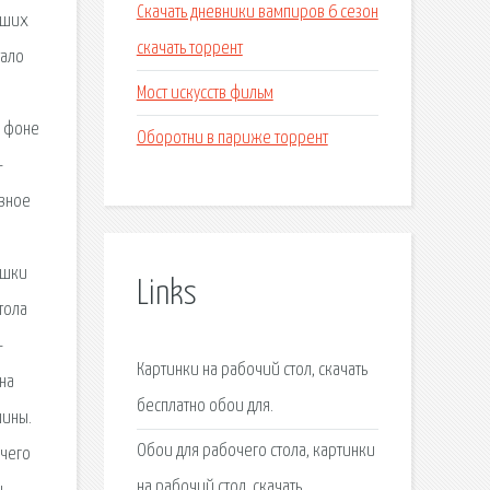
Скачать дневники вампиров 6 сезон
йших
скачать торрент
тало
Мост искусств фильм
а фоне
Оборотни в париже торрент
-
евное
ушки
Links
тола
-
Картинки на рабочий стол, скачать
на
бесплатно обои для.
шины.
Обои для рабочего стола, картинки
очего
на рабочий стол, скачать.