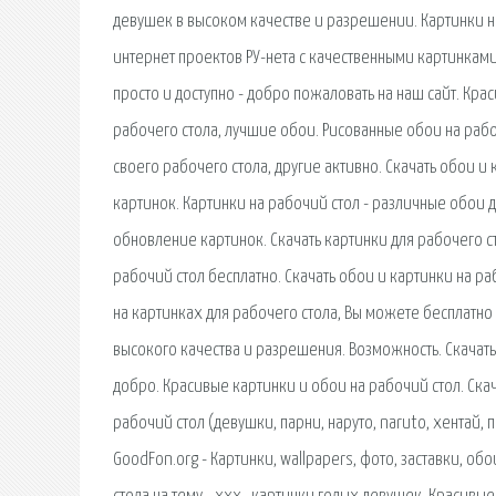
девушек в высоком качестве и разрешении. Картинки на
интернет проектов РУ-нета с качественными картинками 
просто и доступно - добро пожаловать на наш сайт. Кра
рабочего стола, лучшие обои. Рисованные обои на рабо
своего рабочего стола, другие активно. Скачать обои и
картинок. Картинки на рабочий стол - различные обои 
обновление картинок. Скачать картинки для рабочего 
рабочий стол бесплатно. Скачать обои и картинки на ра
на картинках для рабочего стола, Вы можете бесплатно
высокого качества и разрешения. Возможность. Скачать 
добро. Красивые картинки и обои на рабочий стол. Скач
рабочий стол (девушки, парни, наруто, naruto, хентай
GoodFon.org - Картинки, wallpapers, фото, заставки, о