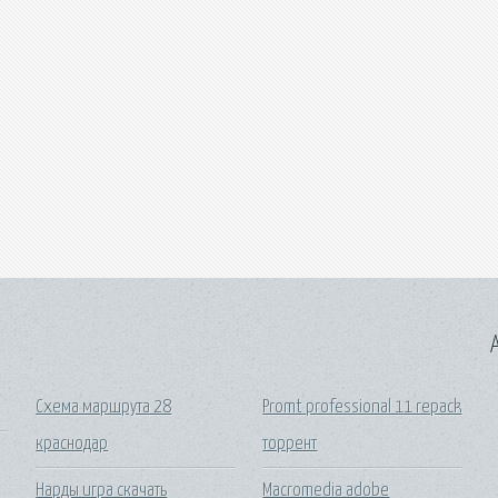
A
Схема маршрута 28
Promt professional 11 repack
краснодар
торрент
Нарды игра скачать
Macromedia adobe