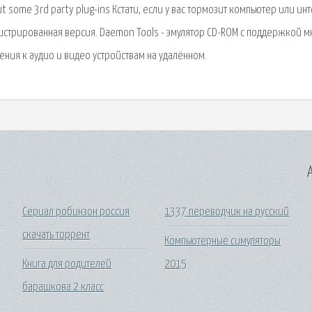
ut some 3rd party plug-ins Кстати, если у вас тормозит компьютер или инт
стрированная версия. Daemon Tools - эмулятор СD-ROM с поддержкой м
ния к аудио и видео устройствам на удалённом.
A
Сериал робинзон россия
1337 переводчик на русский
скачать торрент
Компьютерные симуляторы
Книга для родителей
2015
барашкова 2 класс