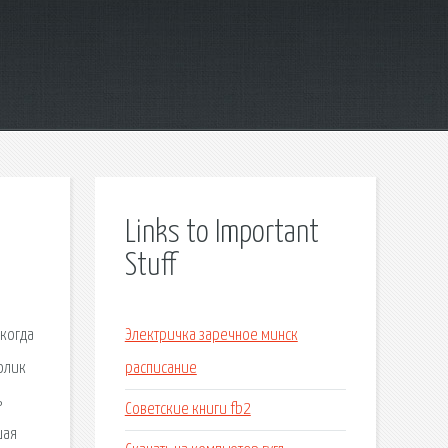
Links to Important
Stuff
икогда
Электричка заречное минск
ролик
расписание
ь
Советские книги fb2
шая