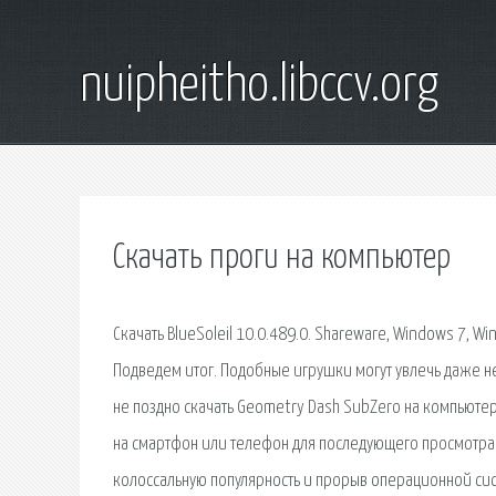
nuipheitho.libccv.org
Скачать проги на компьютер
Скачать BlueSoleil 10.0.489.0. Shareware, Windows 7, Wi
Подведем итог. Подобные игрушки могут увлечь даже н
не поздно скачать Geometry Dash SubZero на компьютер и
на смартфон или телефон для последующего просмотра 
колоссальную популярность и прорыв операционной сист