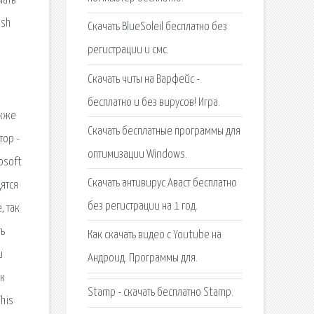
чать
ash
Скачать BlueSoleil бесплатно без
регистрации и смс.
Скачать читы на Варфейс -
бесплатно и без вирусов! Игра.
акже
Скачать бесплатные программы для
тор -
оптимизации Windows.
osoft
Скачать антивирус Аваст бесплатно
ятся
без регистрации на 1 год.
, так
ть
Как скачать видео с Youtube на
и
Андроид. Программы для.
ак
Stamp - скачать бесплатно Stamp.
his