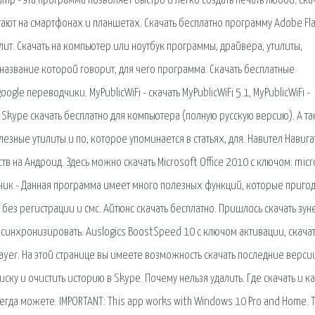
amp - эта программа позволяет быстро и легко создать печать любой. cка
ают на смартфонах и планшетах. Скачать бесплатно программу Adobe Fl
илит. Скачать на компьютер или ноутбук программы, драйвера, утилиты,
название которой говорит, для чего программа. Скачать бесплатные
le переводчики. MyPublicWiFi - скачать MyPublicWiFi 5.1, MyPublicWiFi -
Skype скачать бесплатно для компьютера (полную русскую версию). А т
езные утилиты и по, которое упоминается в статьях, для. Навител Навига
в на Андроид. Здесь можно скачать Microsoft Office 2010 с ключом: micr
ьник - Данная программа имеет много полезных функций, которые пригод
 без регистрации и смс. Айтюнс скачать бесплатно. Пришлось скачать зуне
 синхронизировать. Auslogics BoostSpeed 10 с ключом активации, скача
layer. На этой странице вы имеете возможность скачать последние верси
иску и очистить историю в Skype. Почему нельзя удалить. Где скачать и к
сегда можете. IMPORTANT: This app works with Windows 10 Pro and Home. T