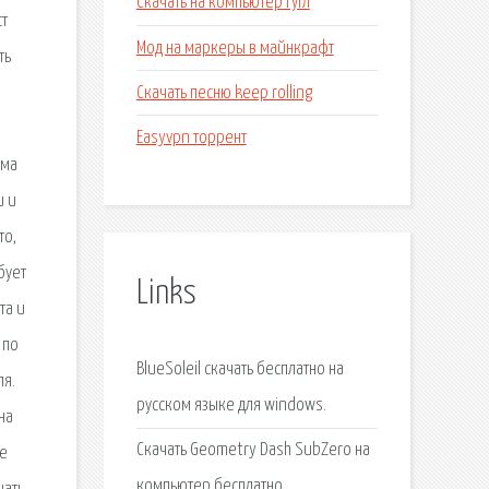
Скачать на компьютер гугл
ст
Мод на маркеры в майнкрафт
ть
Скачать песню keep rolling
Easyvpn торрент
мма
и и
то,
бует
Links
та и
 по
BlueSoleil скачать бесплатно на
ля.
русском языке для windows.
на
Скачать Geometry Dash SubZero на
ые
компьютер бесплатно.