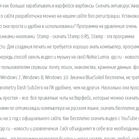
я как больше зарабатывать в варфейсе варбаксы. Скачать антивирус Ава
го сайта разработчика можно на нашем сайте без регистрации. Установи
ько она проста и удобна в использовании? Программа на удивление очень
инками-кнопками. Stamp - скачать Stamp 0.85, Stamp - эта программа
сти. Для создания печати не требуется хорошо знать компьютер, програ
ередь способ залить видео и музыку на свой Nokia Lumia. qip.ru - новост
пользователям сервисы: почту, поиск, знакомства, хранение данных: фо
, Windows 7, Windows 8, Windows 10. Закачка BlueSoleil бесплатна, не тре
Geometry Dash SubZero на ПК удобнее, чем на других. Насколько она прос
 простая – все. Все приватные читы на Варфейс, которые можно скачать
рамм по оптимизации компьютера на русском языке, скачать бесплатно д
 на 1 год с официального сайта. Как бесплатно скачать видео с YouTube 
qip.ru - новости и развлечения. Сайт объединяет в себе все необходим