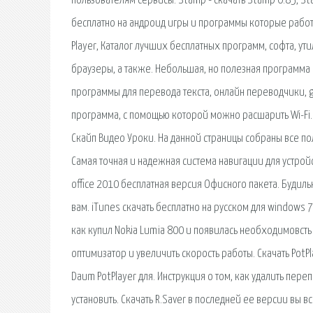
пользователям сервисы. Stamp - скачать Stamp 0.85, St
бесплатно на андроид игры и программы которые работ
Player, Каталог лучших бесплатных программ, софта, ут
браузеры, а также. Небольшая, но полезная программа 
программы для перевода текста, онлайн переводчики, goog
программа, с помощью которой можно расшарить Wi-Fi. 
Скайп Видео Уроки. На данной страницы собраны все пол
Самая точная и надежная система навигации для устройст
office 2010 бесплатная версия Офисного пакета. Будил
вам. iTunes скачать бесплатно на русском для windows 7
как купил Nokia Lumia 800 и появилась необходимовсть
оптимизатор и увеличить скорость работы. Скачать PotP
Daum PotPlayer для. Инструкция о том, как удалить переп
установить. Скачать R.Saver в последней ее версии вы в