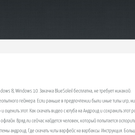
ndows 8, Windows 10. Закачка BlueSoleil бесплатна, не требует никакой.
еопытного геймера. Если раньше в предпочтении были иные типы игр, н
 оценить этот. Как скачать видео с ютуба на Андроид и сохранить этот 
офлайн. Вряд ли сейчас найдется человек, который попытается оспорит
емы андроид. Где скачать читы варфейс на варбаксы. Инструкция. Боль