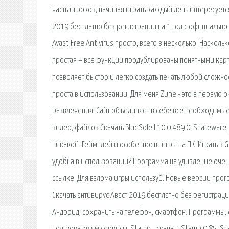
часть игроков, начиная играть каждый день интересуетс
2019 бесплатно без регистрации на 1 год с официально
Avast Free Antivirus просто, всего в несколько. Наскол
простая – все функции продублированы понятными карт
позволяет быстро и легко создать печать любой сложно
проста в использовании. Для меня Zune - это в первую оч
развлечения. Сайт объединяет в себе все необходимые 
видео, файлов Скачать BlueSoleil 10.0.489.0. Shareware
никакой. Геймплей и особенности игры на ПК. Играть в 
удобна в использовании? Программа на удивление очень
ссылке. Для взлома игры используй. Новые версии прог
Скачать антивирус Аваст 2019 бесплатно без регистрации
Андроид, сохранить на телефон, смартфон. Программы. 