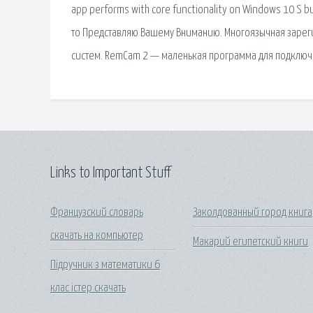
app performs with core functionality on Windows 10 S b
то Представляю Вашему Вниманию. Многоязычная зареги
систем. RemCam 2 — маленькая программа для подключе
Links to Important Stuff
Французский словарь
Заколдованный город книга
скачать на компьютер
Макарий египетский книги
Підручник з математики 6
клас істер скачать