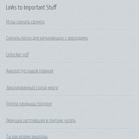
Links to Important Stuff
Игры скачать свомпи
Скачать песни для начинающих с аккордами
Unlocker pdf
Аккорд тур львов главная
Заколдованный город книга
Группа ландыши торрент
Девушка застрявшая в паутине читать
Ты как время аккорды