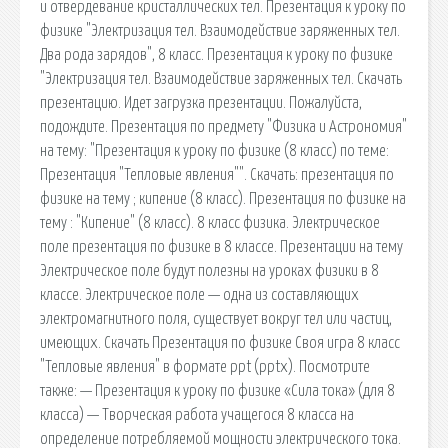
и отвердевание кристаллических тел. Презентация к уроку по
физике "Электризация тел. Взаимодействие заряженных тел.
Два рода зарядов", 8 класс. Презентация к уроку по физике
"Электризация тел. Взаимодействие заряженных тел. Скачать
презентацию. Идет загрузка презентации. Пожалуйста,
подождите. Презентация по предмету "Физика и Астрономия"
на тему: "Презентация к уроку по физике (8 класс) по теме:
Презентация "Тепловые явления"". Скачать: презентация по
физике на тему ; кипение (8 класс). Презентация по физике на
тему : "Кипение" (8 класс). 8 класс физика. Электрическое
поле презентация по физике в 8 классе. Презентации на тему
Электрическое поле будут полезны на уроках физики в 8
классе. Электрическое поле — одна из составляющих
электромагнитного поля, существует вокруг тел или частиц,
имеющих. Скачать Презентация по физике Своя игра 8 класс
"Тепловые явления" в формате ppt (pptx). Посмотрите
также: — Презентация к уроку по физике «Сила тока» (для 8
класса) — Творческая работа учащегося 8 класса на
определение потребляемой мощности электрического тока.