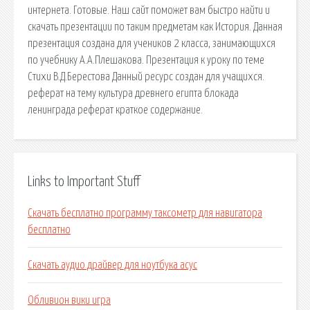
интернета. Готовые. Наш сайт поможет вам быстро найти и
скачать презентации по таким предметам как История. Данная
презентация создана для учеников 2 класса, занимающихся
по учебнику А.А.Плешакова. Презентация к уроку по теме
Стихи В.Д.Берестова Данный ресурс создан для учащихся.
реферат на тему культура древнего египта блокада
ленинграда реферат краткое содержание.
Links to Important Stuff
Скачать бесплатно программу таксометр для навигатора
бесплатно
Скачать аудио драйвер для ноутбука асус
Обливион вики игра