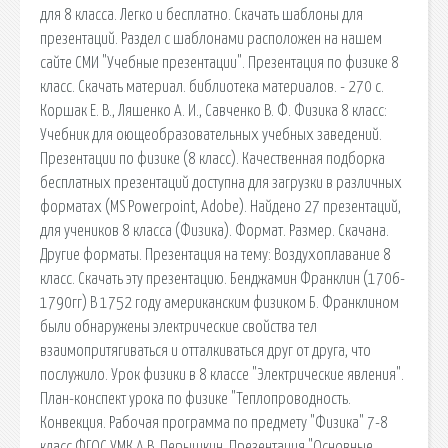
для 8 класса. Легко и бесплатно. Скачать шаблоны для
презентаций. Раздел с шаблонами расположен на нашем
сайте СМИ "Учебные презентации". Презентация по физике 8
класс. Скачать материал. библиотека материалов. - 270 с.
Коршак Е. В., Ляшенко А. И., Савченко В. Ф. Физика 8 класс:
Учебник для оющеобразовательных учебных заведений.
Презентации по физике (8 класс). Качественная подборка
бесплатных презентаций доступна для загрузки в различных
форматах (MS Powerpoint, Adobe). Найдено 27 презентаций,
для учеников 8 класса (Физика). Формат. Размер. Скачана.
Другие форматы. Презентация на тему: Воздухоплавание 8
класс. Скачать эту презентацию. Бенджамин Франклин (1706-
1790гг) В 1752 году американским физиком Б. Франклином
были обнаружены электрические свойства тел
взаимопритягиваться и отталкиваться друг от друга, что
послужило. Урок физики в 8 классе "Электрические явления".
План-конспект урока по физике "Теплопроводность.
Конвекция. Рабочая программа по предмету "Физика" 7-8
класс ФГОС УМК А.В. Перышкин. Презентация "Основные