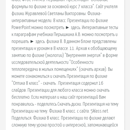
формулы по физике за основной курс 7 класса". Сайт учителя
физики Журавлевой Светланы Викторовны. Физика-
интерактивные модели. 8 класс. Презентации по физике
PowerPoint можно посмотреть ► здесь. Интерактивные тесты
к параграфам учебника Перышкина А.В. можно посмотреть и
порешать ► здесь. физика 8. В данном блоке представлены
презентации к урокам в 8 классе. 11. Архив к обобщающему
занятию по физике (экологии) "Внутренняя энергия" в форме
исследовательской деятельности "Особенности
теплопередачи в жилых помещениях" (скачать архив). Вы
можете ознакомиться и скачать Презентация по физике
"Оптика 8 класс" - скачать . Презентация содержит 16
слайдов. Презентации для любого класса можно скачать
бесплатно. Если материал и наш сайт презентаций Вам
понравились - поделитесь Скачать диски. Презентация на тему
Презентации на тему. Физика 8 класс. с сайта. 5klass.net.
Поделиться. Физика 8 класс. Презентации по физике делают
сложную тему урока простой и интересной, запоминающейся