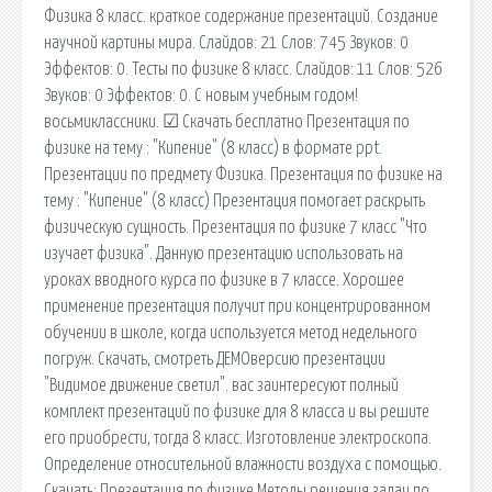
Физика 8 класс. краткое содержание презентаций. Создание
научной картины мира. Слайдов: 21 Слов: 745 Звуков: 0
Эффектов: 0. Тесты по физике 8 класс. Слайдов: 11 Слов: 526
Звуков: 0 Эффектов: 0. С новым учебным годом!
восьмиклассники. ☑ Скачать бесплатно Презентация по
физике на тему : "Кипение" (8 класс) в формате ppt.
Презентации по предмету Физика. Презентация по физике на
тему : "Кипение" (8 класс) Презентация помогает раскрыть
физическую сущность. Презентация по физике 7 класс "Что
изучает физика". Данную презентацию использовать на
уроках вводного курса по физике в 7 классе. Хорошее
применение презентация получит при концентрированном
обучении в школе, когда используется метод недельного
погруж. Скачать, смотреть ДЕМОверсию презентации
"Видимое движение светил". вас заинтересуют полный
комплект презентаций по физике для 8 класса и вы решите
его приобрести, тогда 8 класс. Изготовление электроскопа.
Определение относительной влажности воздуха с помощью.
Скачать: Презентация по физике Методы решения задач по