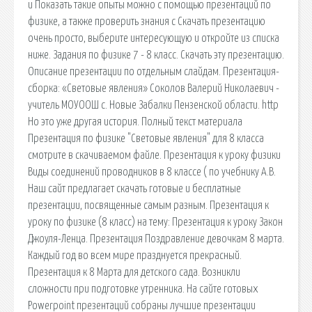
и Показать такие опыты можно с помощью презентаций по
физике, а также проверить знания с Скачать презентацию
очень просто, выберите интересующую и откройте из списка
ниже. Задания по физике 7 - 8 класс. Скачать эту презентацию.
Описание презентации по отдельным слайдам. Презентация-
сборка: «Световые явления» Соколов Валерий Николаевич -
учитель МОУООШ с. Новые Забалки Пензенской области. http
Но это уже другая история. Полный текст материала
Презентация по физике "Световые явления" для 8 класса
смотрите в скачиваемом файле. Презентация к уроку физики
Виды соединений проводников в 8 классе ( по учебнику А.В.
Наш сайт предлагает скачать готовые и бесплатные
презентации, посвященные самым разным. Презентация к
уроку по физике (8 класс) на тему: Презентация к уроку Закон
Джоуля-Ленца. Презентация Поздравление девочкам 8 марта.
Каждый год во всем мире празднуется прекрасный.
Презентация к 8 Марта для детского сада. Возникли
сложности при подготовке утренника. На сайте готовых
Powerpoint презентаций собраны лучшие презентации