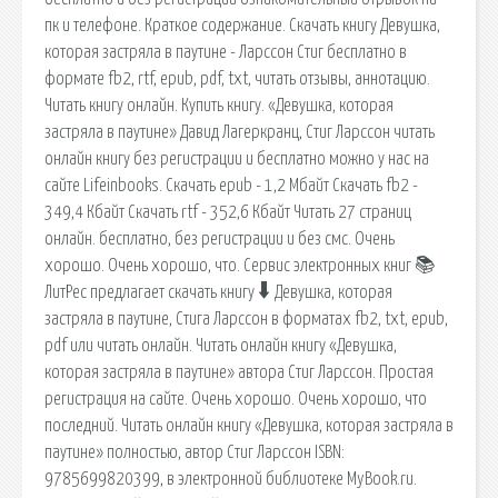
пк и телефоне. Краткое содержание. Скачать книгу Девушка,
которая застряла в паутине - Ларссон Стиг бесплатно в
формате fb2, rtf, epub, pdf, txt, читать отзывы, аннотацию.
Читать книгу онлайн. Купить книгу. «Девушка, которая
застряла в паутине» Давид Лагеркранц, Стиг Ларссон читать
онлайн книгу без регистрации и бесплатно можно у нас на
сайте Lifeinbooks. Cкачать epub - 1,2 Мбайт Cкачать fb2 -
349,4 Кбайт Cкачать rtf - 352,6 Кбайт Читать 27 страниц
онлайн. бесплатно, без регистрации и без смс. Очень
хорошо. Очень хорошо, что. Сервис электронных книг 📚
ЛитРес предлагает скачать книгу 🠳 Девушка, которая
застряла в паутине, Стига Ларссон в форматах fb2, txt, epub,
pdf или читать онлайн. Читать онлайн книгу «Девушка,
которая застряла в паутине» автора Стиг Ларссон. Простая
регистрация на сайте. Очень хорошо. Очень хорошо, что
последний. Читать онлайн книгу «Девушка, которая застряла в
паутине» полностью, автор Стиг Ларссон ISBN:
9785699820399, в электронной библиотеке MyBook.ru.