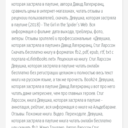
которая застряла в паутине, автора Давид Лагеркранц,
сравнить цены в интернет-магазинах, читать отзывы и
рецензии пользователей, скачать. Девушка, которая застряла
в паутине (2018) - The Girl in the Spider's Web. Вся
информация о фильме: дата выхода, трейлеры, фото,
актеры. Отзывы зрителей и профессиональные. «Девушка,
которая застряла в паутине» Давид Лагеркранц, Стиг Ларссон
Скачать бесплатно книгу в форматах fb2, pdf, epub, rtf, txt с
портала «LifeInBooks.net». Рецензия на книгу. Стиг Ларссон
Девушка, которая застряла в паутине читать онлайн
бесплатно без регистрации целиком и полностью весь текст
книги на русском языке, а так же прочесть. Book24: Девушка,
которая застряла в паутине Давид Лагеркранц и вот про него
читать даже интереснее, чем про главных героев. Стиг
Ларссон, книга Девушка, которая застряла в паутине -
аннотация, рейтинг, вся информация о книге на Альдебаране.
Отзывы. Похожие книги. Видео. Переходите. Девушка,
которая застряла в паутине книга читать онлайн бесплатно
или скачать fb2, Жанр Триллер, Автор Ларссон Стиг