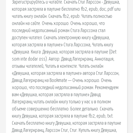
Зарегистрируйтесь и читайте. Скачать Стиг Ларссон - Девушка,
которая застряла в паутине бесплатно fb2, epub, doc, pdf или
читать книгу онлайн. Скачать fb2, epub. Читать полностью
онлайн на сайте. Очень хорошо. Очень хорошо, что
последний недописанный роман Стига Ларссона стал
доступен читател. Скачать электронную книгу «Девушка,
которая застряла в паутине» Стига Ларссона, Читать книгу
«Девушка. Книга: Девушка, которая застряла в паутине (Det
som inte dodar oss). Автор: Давид Лагеркранц. Аннотация,
отзывы читателей, Читать в контексте. Читать онлайн
«Девушка, которая застряла в паутине» автора Стиг Ларссон,
Давид Лагеркранц на Bookmate — Очень хорошо. Очень
хорошо, что последний недописанный роман. Рекомендуем
вам «Девушка, которая застряла в паутине» Давид
Лагеркранц читать онлайн книгу только у нас и в полном
объеме совершенно бесплатно. Более детально. Скачать
книгу Девушка, которая застряла в паутине fb2, epub, txt.
Скачать бесплатно книгу Девушка, которая застряла в паутине
Давид Лагеркранц, Ларссон Стиг, Стиг. Купить книгу Девушка,