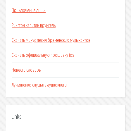
Приключения лии 2
Рингтон капитан врунгель
Скачать минус песня бременских музыкантов
Скачать официальную прошивку ios
Невеста словарь
Лукьяненко слушать аудиокниги
Links