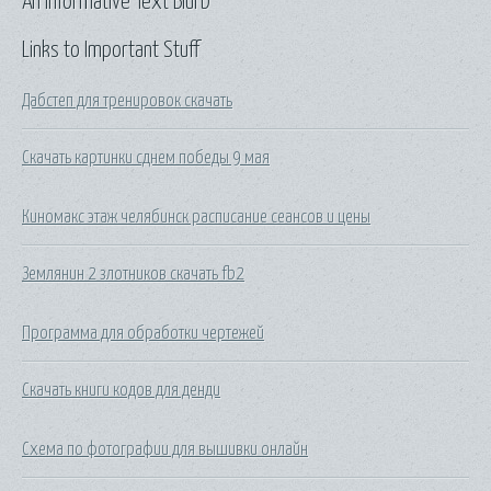
An Informative Text Blurb
Links to Important Stuff
Дабстеп для тренировок скачать
Скачать картинки сднем победы 9 мая
Киномакс этаж челябинск расписание сеансов и цены
Землянин 2 злотников скачать fb2
Программа для обработки чертежей
Скачать книги кодов для денди
Схема по фотографии для вышивки онлайн