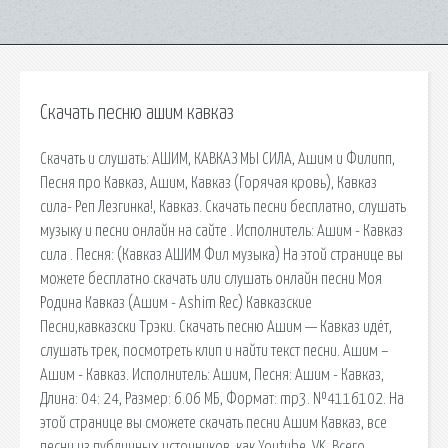
Скачать песню ашим кавказ
Скачать и слушать: АШИМ, КАВКАЗ МЫ СИЛА, Ашим и Филипп,
Песня про Кавказ, Ашим, Кавказ (Горячая кровь), Кавказ
сила- Реп Лезгинка!, Кавказ. Скачать песни бесплатно, слушать
музыку и песни онлайн на сайте . Исполнитель: Ашим - Кавказ
сила . Песня: (Кавказ АШИМ Фил музыка) На этой странице вы
можете бесплатно скачать или слушать онлайн песни Моя
Родина Кавказ (Ашим - Ashim Rec) Кавказские
Песни,кавказски Трэки. Скачать песню Ашим — Кавказ идёт,
слушать трек, посмотреть клип и найти текст песни. Ашим –
Ашим - Кавказ. Исполнитель: Ашим, Песня: Ашим - Кавказ,
Длина: 04: 24, Размер: 6.06 МБ, Формат: mp3. №4116102. На
этой странице вы сможете скачать песни Ашим Кавказ, все
песни из публичных источников, как Youtube, VK. Всего