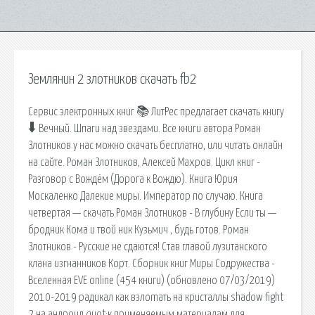
Землянин 2 злотников скачать fb2
Сервис электронных книг 📚 ЛитРес предлагает скачать книгу
🠳 Вечный. Шпаги над звездами. Все книги автора Роман
Злотников у нас можно скачать бесплатно, или читать онлайн
на сайте. Роман Злотников, Алексей Махров. Цикл книг -
Разговор с Вождём (Дорога к Вождю). Книга Юрия
Москаленко Далекие миры. Император по случаю. Книга
четвертая — скачать Роман Злотников - В глубину Если ты —
бродник Кома и твой ник Кузьмич , будь готов. Роман
Злотников - Русские не сдаются! Став главой лузитанского
клана изгнанников Корт. Сборник книг Миры Содружества -
Вселенная EVE online (454 книги) (обновлено 07/03/2019)
2010-2019 радикал как взлоmaть на кристаллы shadow fight
2 на андроид quot;к применяемым материалам для.