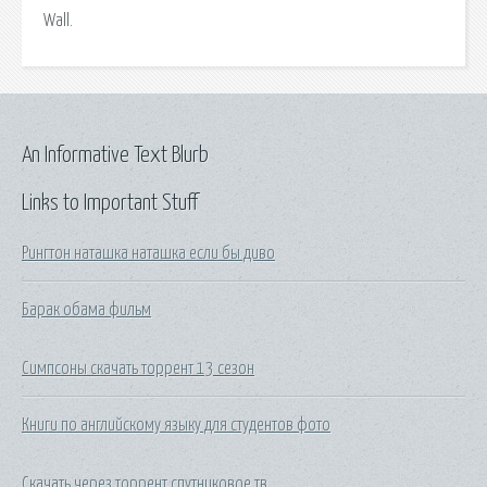
Wall.
An Informative Text Blurb
Links to Important Stuff
Рингтон наташка наташка если бы диво
Барак обама фильм
Симпсоны скачать торрент 13 сезон
Книги по английскому языку для студентов фото
Скачать через торрент спутниковое тв