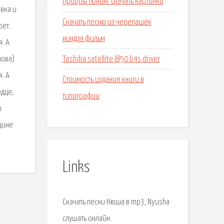
Приоры тюнинг скачать картинки
овка и
Скачать песню из черепашек
оет.
ниндзя фильм
. А
Toshiba satellite l850 b4s driver
лова)
. А
Стоимость издания книги в
рдце,
типографии
и
щине
Links
Скачать песни Нюша в mp3, Nyusha
слушать онлайн.