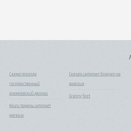
A
Схема проезда
Скачать интернет браузер на
государственный
андроид
кремлевский дворец
Granny feet
Книги тюмень интернет
магазин