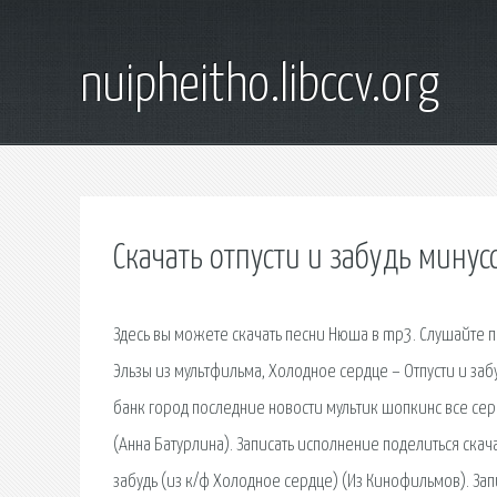
nuipheitho.libccv.org
Скачать отпусти и забудь минус
Здесь вы можете скачать песни Нюша в mp3. Слушайте п
Эльзы из мультфильма, Холодное сердце – Отпусти и забуд
банк город последние новости мультик шопкинс все сери
(Анна Батурлина). Записать исполнение поделиться скача
забудь (из к/ф Холодное сердце) (Из Кинофильмов). Запи