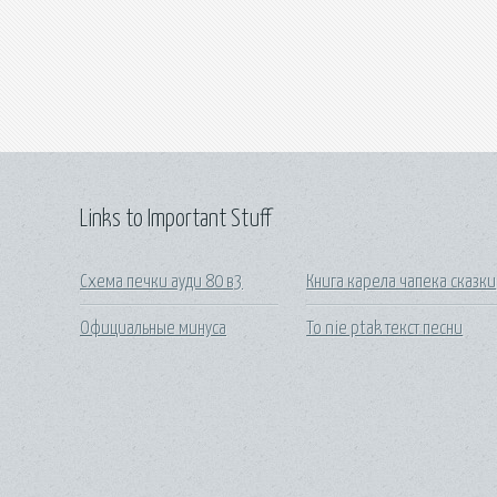
Links to Important Stuff
Схема печки ауди 80 в3
Книга карела чапека сказки
Официальные минуса
To nie ptak текст песни