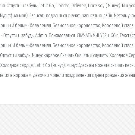
: Отпусти и забудь, Let It Go, Libérée, Délivrée, Libre soy ( Минус). Минус
 Мультфильмов). Записать поделиться скачать записать онлайн. Метель укр
вершин И белым- бела земля. Безмолвное королевство, Королевой стала я
 Отпусти и забудь. Admin. Пожаловаться. СКАЧАТЬ МИНУС? 1 662. Текст (с
ершин. И белым-бела земля. Безмолвное королевство, Королевой стала я
 Отпусти и забудь. Минус караоке Скачать Скачать и слушать: Холодное Се
 Холодное сердце, Let It Go (минус), минус Здесь вы можете скачать песн
йте их в хорошем. девочки модели поздравления с днем рождения жен