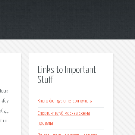
Links to Important
Stuff
Песня
ykfqy
Книги финдус и петсон купить
абудь
Спортинг клуб москва схема
ти и
проезда
ь