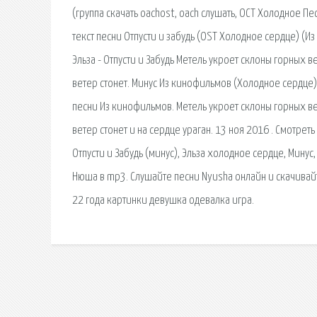
(группа скачать oachost, oach слушать, ОСТ Холодное Песня
текст песни Отпусти и забудь (OST Холодное сердце) (Из
Эльза - Отпусти и Забудь Метель укроет склоны горных 
ветер стонет. Минус Из кинофильмов (Холодное сердце) -
песни Из кинофильмов. Метель укроет склоны горных в
ветер стонет и на сердце ураган. 13 ноя 2016 . Смотреть
Отпусти и Забудь (минус), Эльза холодное сердце, Минус,
Нюша в mp3. Слушайте песни Nyusha онлайн и скачива
22 года картинки девушка одевалка игра.