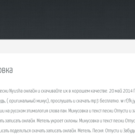
овка
есни Nyusha онлайн и скачивайте их в хорошем качестве. 20 май 2014 
ь, ( оригинальный минус), прослушать и скачать mp3 бесплатно. w rf,fk j
и на русском этимология слова пан. Минусовка и текст песни Отпусти и з
ть записать онлайн. Метель укроет склоны. Минусовка и текст песни Отпус
сать поделиться скачать записать онлайн. Метель. Песня: Отпусти и Забуд