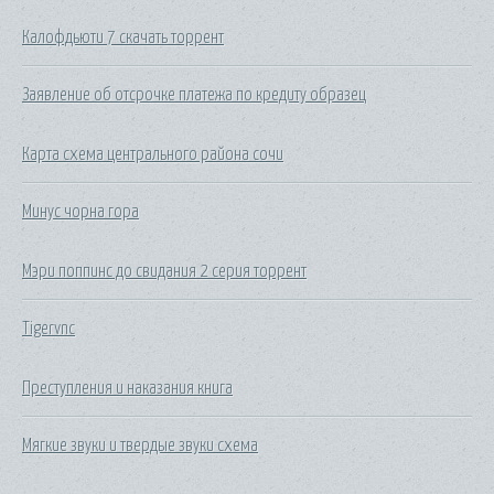
Калофдьюти 7 скачать торрент
Заявление об отсрочке платежа по кредиту образец
Карта схема центрального района сочи
Минус чорна гора
Мэри поппинс до свидания 2 серия торрент
Tigervnc
Преступления и наказания книга
Мягкие звуки и твердые звуки схема