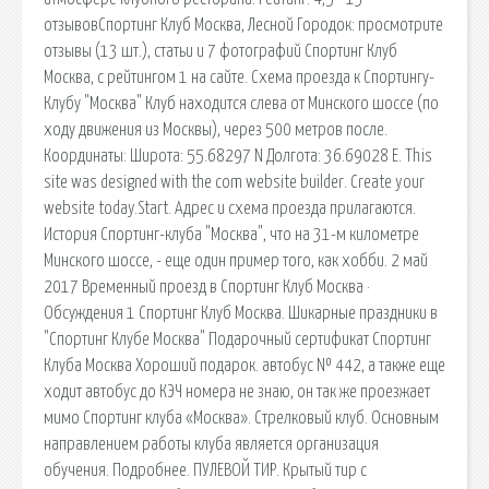
отзывовСпортинг Клуб Москва, Лесной Городок: просмотрите
отзывы (13 шт.), статьи и 7 фотографий Спортинг Клуб
Москва, с рейтингом 1 на сайте. Схема проезда к Спортингу-
Клубу "Москва" Клуб находится слева от Минского шоссе (по
ходу движения из Москвы), через 500 метров после.
Координаты: Широта: 55.68297 N Долгота: 36.69028 E. This
site was designed with the com website builder. Create your
website today.Start. Адрес и схема проезда прилагаются.
История Спортинг-клуба "Москва", что на 31-м километре
Минского шоссе, - еще один пример того, как хобби. 2 май
2017 Временный проезд в Спортинг Клуб Москва ·
Обсуждения 1 Спортинг Клуб Москва. Шикарные праздники в
"Спортинг Клубе Москва" Подарочный сертификат Спортинг
Клуба Москва Хороший подарок. автобус № 442, а также еще
ходит автобус до КЭЧ номера не знаю, он так же проезжает
мимо Спортинг клуба «Москва». Стрелковый клуб. Основным
направлением работы клуба является организация
обучения. Подробнее. ПУЛЕВОЙ ТИР. Крытый тир с