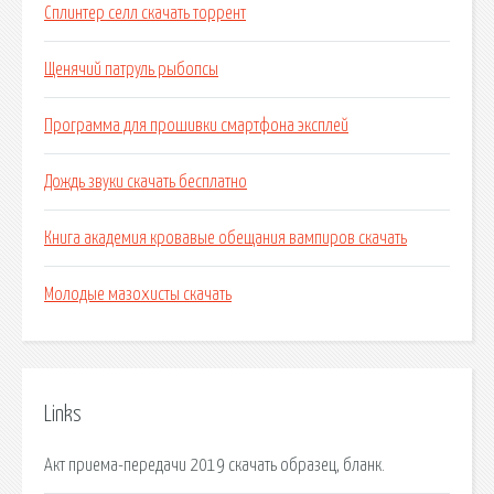
Сплинтер селл скачать торрент
Щенячий патруль рыбопсы
Программа для прошивки смартфона эксплей
Дождь звуки скачать бесплатно
Книга академия кровавые обещания вампиров скачать
Молодые мазохисты скачать
Links
Акт приема-передачи 2019 скачать образец, бланк.