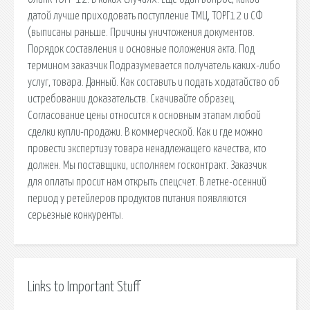
датой лучше приходовать поступление ТМЦ, ТОРГ12 и СФ
(выписаны раньше. Причины уничтожения документов.
Порядок составления и основные положения акта. Под
термином заказчик Подразумевается получатель каких-либо
услуг, товара. Данный. Как составить и подать ходатайство об
истребовании доказательств. Скачивайте образец.
Согласование цены относится к основным этапам любой
сделки купли-продажи. В коммерческой. Как и где можно
провести экспертизу товара ненадлежащего качества, кто
должен. Мы поставщики, исполняем госконтракт. Заказчик
для оплаты просит нам открыть спецсчет. В летне-осенний
период у ретейлеров продуктов питания появляются
серьезные конкуренты.
Links to Important Stuff