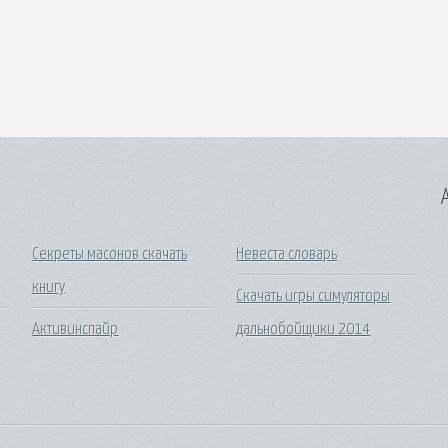
A
Секреты масонов скачать
Невеста словарь
книгу
Скачать игры симуляторы
Активинспайр
дальнобойщики 2014