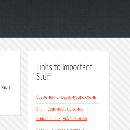
Links to Important
Stuff
шлёный
Современная цветомузыка схемы
Бланк ведомость объемов
выполненных работ за месяц