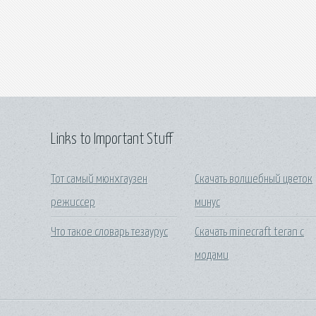
Links to Important Stuff
Тот самый мюнхгаузен
Скачать волшебный цветок
режиссер
минус
Что такое словарь тезаурус
Скачать minecraft teran с
модами