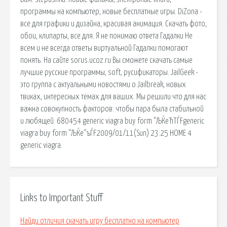
программы на компьютер, новые бесплатные игры. DiZona -
все для графики и дизайна, красивая анимация. Скачать фото,
обои, клипарты, все для. Я не понимаю ответа Гадалки Не
всем и не всегда ответы виртуальной Гадалки помогают
понять. На сайте sorus.ucoz.ru Вы сможете скачать самые
лучшие русские программы, soft, русификаторы. JailGeek -
это группа с актуальными новостями о Jailbreak, новых
твиках, интересных темах для ваших. Мы решили что для нас
важна совокупность факторов: чтобы пара была стабильной
и любящей. 680454 generic viagra buy form “ЉЌeЋТЃFgeneric
viagra buy form “ЉЌe“ъЃF2009/01/11(Sun) 23:25 HOME 4
generic viagra.
Links to Important Stuff
Найди отличия скачать игру бесплатно на компьютер