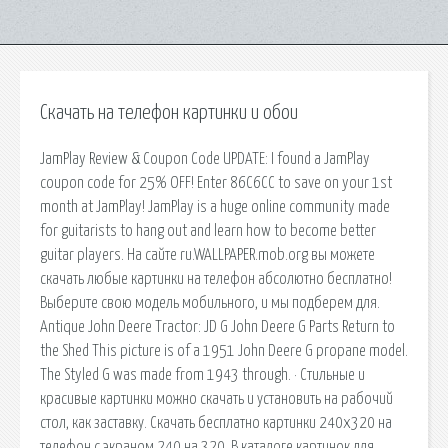
Скачать на телефон картинки и обои
JamPlay Review & Coupon Code UPDATE: I found a JamPlay
coupon code for 25% OFF! Enter 86C6CC to save on your 1st
month at JamPlay! JamPlay is a huge online community made
for guitarists to hang out and learn how to become better
guitar players. На сайте ru.WALLPAPER.mob.org вы можете
скачать любые картинки на телефон абсолютно бесплатно!
Выберите свою модель мобильного, и мы подберем для.
Antique John Deere Tractor: JD G John Deere G Parts Return to
the Shed This picture is of a 1951 John Deere G propane model.
The Styled G was made from 1943 through. · Стильные и
красивые картинки можно скачать и установить на рабочий
стол, как заставку. Скачать бесплатно картинки 240х320 на
телефон с экраном 240 на 320. В каталоге картинок для