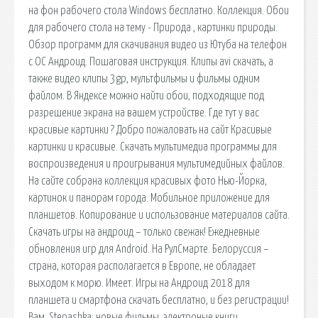
на фон рабочего стола Windows бесплатно. Коллекция. Обои
для рабочего стола на тему - Природа , картинки природы.
Обзор программ для скачивания видео из Ютуба на телефон
с ОС Андроид. Пошаговая инструкция. Клипы avi скачать, а
также видео клипы 3gp, мультфильмы и фильмы одним
файлом. В Яндексе можно найти обои, подходящие под
разрешение экрана на вашем устройстве. Где тут у вас
красивые картинки ? Добро пожаловать на сайт Красивые
картинки и красивые. Скачать мультимедиа программы для
воспроизведения и проигрывания мультимедийных файлов.
На сайте собрана коллекция красивых фото Нью-Йорка,
картинок и панорам города. Мобильное приложение для
планшетов. Копирование и использование материалов сайта.
Скачать игры на андроид – только свежак! Ежедневные
обновления игр для Android. На РулCмарте. Белоруссия –
страна, которая располагается в Европе, не обладает
выходом к морю. Имеет. Игры на Андроид 2018 для
планшета и смартфона скачать бесплатно, и без регистрации!
Вам. Stepashka: новые фильмы, электроные книги,