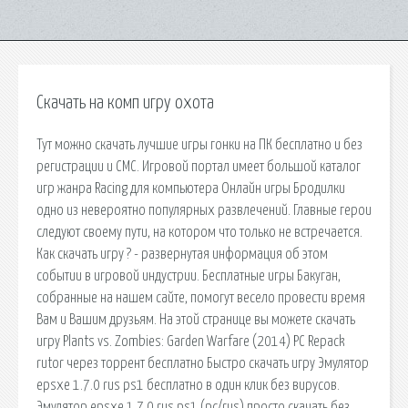
Скачать на комп игру охота
Тут можно скачать лучшие игры гонки на ПК бесплатно и без
регистрации и СМС. Игровой портал имеет большой каталог
игр жанра Racing для компьютера Онлайн игры Бродилки
одно из невероятно популярных развлечений. Главные герои
следуют своему пути, на котором что только не встречается.
Как скачать игру ? - развернутая информация об этом
событии в игровой индустрии. Бесплатные игры Бакуган,
собранные на нашем сайте, помогут весело провести время
Вам и Вашим друзьям. На этой странице вы можете скачать
игру Plants vs. Zombies: Garden Warfare (2014) PC Repack
rutor через торрент бесплатно Быстро скачать игру Эмулятор
epsxe 1.7.0 rus ps1 бесплатно в один клик без вирусов.
Эмулятор epsxe 1.7.0 rus ps1 (pc/rus) просто скачать без