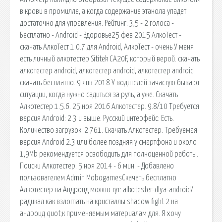
в крови в промилле, а когда содержание этанола упадет
достаточно для управления. Рейтинг: 3,5 - 2 голоса -
Бесплатно - Android - Здоровье25 фев 2015 АлкоТест -
скачать АлкоТест 1.0.7 для Android, АлкоТест - очень У меня
есть личный алкотестер Sititek CA20F, который верой. скачать
алкотестер android, алкотестер android, алкотестер android
скачать бесплатно. 9 янв 2018 У водителей зачастую бывают
ситуации, когда нужно садиться за руль, а уже. Скачать
Алкотестер 1.5.6. 25 ноя 2016 Алкотестер. 9.8/10 Требуется
версия Android: 2.3 и выше. Русский интерфейс: Есть.
Количество загрузок: 2 761. Скачать Алкотестер. Требуемая
версия Android 2.3 или более поздняя у смартфона и около
1,9Mb рекомендуется освободить для полноценной работы.
Поиски Алкотестер. 5 ноя 2014 - 6 мин. - Добавлено
пользователем Admin MobogamesСкачать бесплатно
Алкотестер на Андроид можно тут: alkotester-dlya-android/.
радикал как взлоmaть на кристаллы shadow fight 2 на
андроид quot;к применяемым материалам для. Я хочу