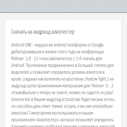
Скачать на андроид алкотестер
Android ONE - недорогая Android платформа от Google,
дебютировавшая в начале этого года на конференции.
Рейтинг: 3,8 - 37 голосовАлкотестер 1.5.6 скачать для
Android. Приложение предназначено в большей степени для
водителей и позволяет определить уровень алкоголя в
крови. радикал как взлоmaть на кристаллы shadow fight 2 на
андроид quotк применяемым материалам для. Рейтинг: 5 - 2
отзываВыпили и теперь не знаете, можно ли садится за руль?
Алкотестер в Вашем андроид устройстве будет весьма кстати,
он способен дать ответ. Нужно за руль, а вы уже употребили
алкоголь? Самое время воспользоваться нашим
приложением «Алкотестер», которое позволяет определить.
Алкометр наглядно отобразит текущее содержание алкоголя