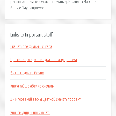
рассказать вам, как можно скачать apk файл из Маркета
Google Play напрямую.
Links to Important Stuff
Скачать все фильмы сигала
Презентация архитектура постмодернизма
5s книга для рабочих
Книга тайша абеляр скачать
17 мгновений весны цветной скачать торрент
Уильям дитц книги скачать