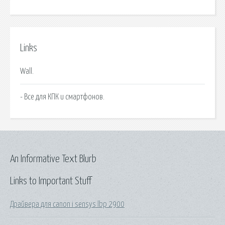
Links
Wall.
- Все для КПК и смартфонов.
An Informative Text Blurb
Links to Important Stuff
Драйвера для canon i sensys lbp 2900