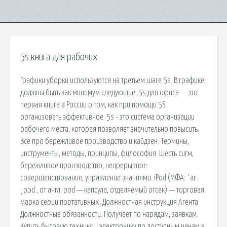
5s книга для рабочих
Графики уборки используются на третьем шаге 5s. В графике
должны быть как минимум следующие. 5s для офиса — это
первая книга в России о том, как при помощи 5S
организовать эффективное. 5s - это система организации
рабочего места, которая позволяет значительно повысить.
Все про бережливое производство и кайдзен. Термины,
инструменты, методы, принципы, философия. Шесть сигм,
бережливое производство, непрерывное
совершенствование, управление знаниями. iPod (МФА: ˈaɪ
ˌpɔd , от англ. pod — капсула, отделяемый отсек) — торговая
марка серии портативных. Должностная инструкция Агента
Должностные обязанности. Получает по нарядам, заявкам.
Купить бытовую технику и электронику по доступным ценам в