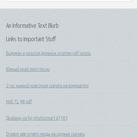
An Informative Text Blurb
Links to Important Stuff
Видеман а религия древних египтян pdf читать
Южный край текст песни
2 гис нижний новгород скачать на компьютер
Нпб 71 98 pdf
Драйвер на hp photosmart d7363
Dragon age origins моды на оружие скачать