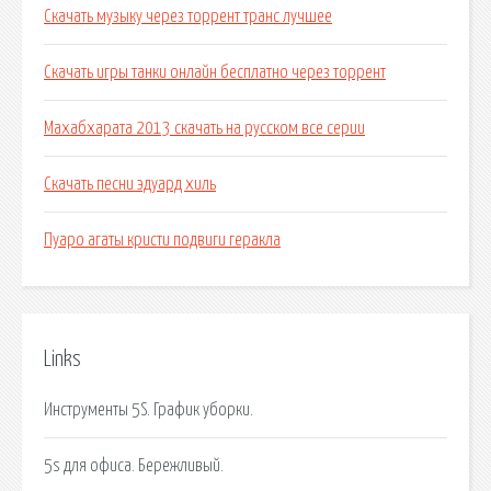
Скачать музыку через торрент транс лучшее
Скачать игры танки онлайн бесплатно через торрент
Махабхарата 2013 скачать на русском все серии
Скачать песни эдуард хиль
Пуаро агаты кристи подвиги геракла
Links
Инструменты 5S. График уборки.
5s для офиса. Бережливый.