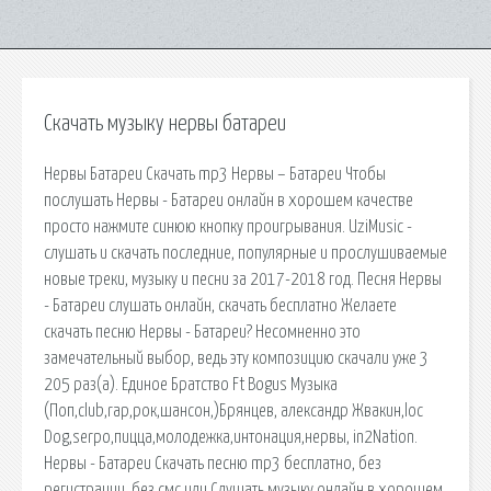
Скачать музыку нервы батареи
Нервы Батареи Скачать mp3 Нервы – Батареи Чтобы
послушать Нервы - Батареи онлайн в хорошем качестве
просто нажмите синюю кнопку проигрывания. UziMusic -
слушать и скачать последние, популярные и прослушиваемые
новые треки, музыку и песни за 2017-2018 год. Песня Нервы
- Батареи слушать онлайн, скачать бесплатно Желаете
скачать песню Нервы - Батареи? Несомненно это
замечательный выбор, ведь эту композицию скачали уже 3
205 раз(а). Единое Братство Ft Bogus Музыка
(Поп,club,rap,рок,шансон,)Брянцев, александр Жвакин,loc
Dog,serpo,пицца,молодежка,интонация,нервы, in2Nation.
Нервы - Батареи Скачать песню mp3 бесплатно, без
регистрации, без смс или Слушать музыку онлайн в хорошем