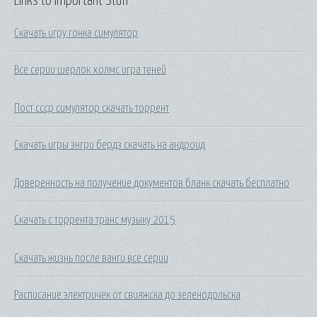
Links to Important Stuff
Скачать игру гонка симулятор
Все серии шерлок холмс игра теней
Пост ссср симулятор скачать торрент
Скачать игры энгри бердз скачать на андроид
Доверенность на получение документов бланк скачать бесплатно
Скачать с торрента транс музыку 2015
Скачать жизнь после ванги все серии
Расписание электричек от свияжска до зеленодольска