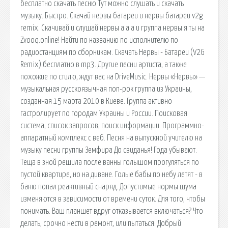
бесплатно скачать песню Тут можно слушать и скачать
музыку. Быстро. Скачай нервы батареи и нервы батареи v2g
remix. Скачивай и слушай нервы а а а и группа нервы я ты на
Zvooq.online! Найти по названию по исполнителю по
радиостанциям по сборникам. Скачать Нервы - Батареи (V2G
Remix) бесплатно в mp3. Другие песни артиста, а также
похожие по стилю, ждут вас на DriveMusic. Нервы «Нервы» —
музыкальная русскоязычная поп-рок группа из Украины,
созданная 15 марта 2010 в Киеве. Группа активно
гастролирует по городам Украины и России. Поисковая
сиcтема, список запросов, поиск информации. Программно-
аппаратный комплекс с веб. Песня на выпускной учителю на
музыку песни группы Земфира До свиданья! Года убывают.
Теща в зной решила после ванны голышом прогуляться по
пустой квартире, но на диване. Голые бабы по небу летят - в
баню попал реактивный снаряд. Допустимые нормы шума
изменяются в зависимости от времени суток. Для того, чтобы
понимать. Ваш планшет вдруг отказывается включаться? Что
делать, срочно нести в ремонт, или пытаться. Добрый