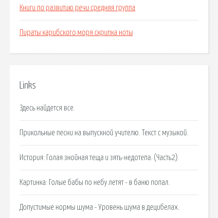
Книги по развитию речи средняя группа
Пираты карибского моря скрипка ноты
Links
Здесь найдется все.
Прикольные песни на выпускной учителю. Текст с музыкой.
История: Голая знойная теща и зять-недотепа. (Часть2).
Картинка: Голые бабы по небу летят - в баню попал.
Допустимые нормы шума - Уровень шума в децибелах.