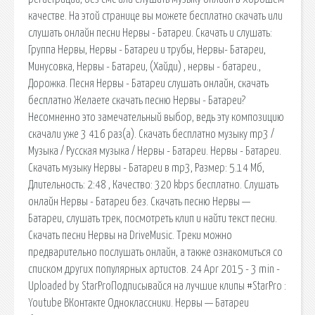
качестве. На этой странице вы можете бесплатно скачать или
слушать онлайн песни Нервы - Батареи. Скачать и слушать:
Группа Нервы, Нервы - Батареи и трубы, Нервы- Батареи,
Минусовка, Нервы - Батареи, (Хайди) , нервы - батареи.,
Дорожка. Песня Нервы - Батареи слушать онлайн, скачать
бесплатно Желаете скачать песню Нервы - Батареи?
Несомненно это замечательный выбор, ведь эту композицию
скачали уже 3 416 раз(а). Скачать бесплатно музыку mp3 /
Музыка / Русская музыка / Нервы - Батареи. Нервы - Батареи.
Скачать музыку Нервы - Батареи в mp3, Размер: 5.14 Мб,
Длительность: 2:48 , Качество: 320 kbps бесплатно. Слушать
онлайн Нервы - Батареи без. Скачать песню Нервы —
Батареи, слушать трек, посмотреть клип и найти текст песни.
Скачать песни Нервы на DriveMusic. Треки можно
предварительно послушать онлайн, а также ознакомиться со
списком других популярных артистов. 24 Apr 2015 - 3 min -
Uploaded by StarProПодписывайся на лучшие клипы #StarPro :
Youtube ВКонтакте Одноклассники. Нервы — Батареи