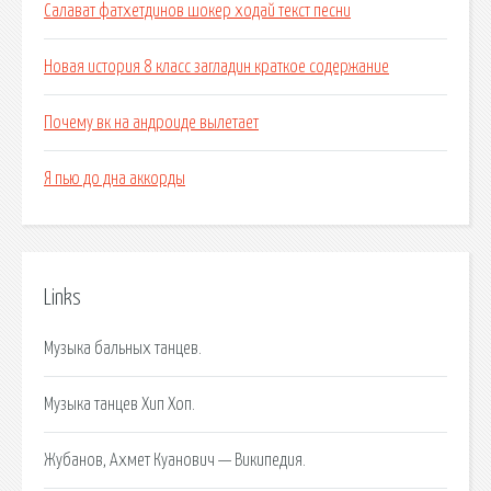
Салават фатхетдинов шокер ходай текст песни
Новая история 8 класс загладин краткое содержание
Почему вк на андроиде вылетает
Я пью до дна аккорды
Links
Музыка бальных танцев.
Музыка танцев Хип Хоп.
Жубанов, Ахмет Куанович — Википедия.