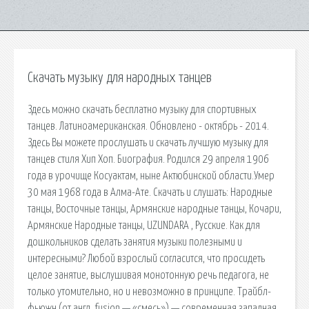
Скачать музыку для народных танцев
Здесь можно скачать бесплатно музыку для спортивных
танцев. Латиноамериканская. Обновлено - октябрь - 2014.
Здесь Вы можете прослушать и скачать лучшую музыку для
танцев стиля Хип Хоп. Биография. Родился 29 апреля 1906
года в урочище Косуактам, ныне Актюбинской области.Умер
30 мая 1968 года в Алма-Ате. Скачать и слушать: Народные
танцы, Восточные танцы, Армянские народные танцы, Кочари,
Армянские Народные танцы, UZUNDARA , Русские. Как для
дошкольников сделать занятия музыки полезными и
интересными? Любой взрослый согласится, что просидеть
целое занятие, выслушивая монотонную речь педагога, не
только утомительно, но и невозможно в принципе. Трайбл-
фьюжн (от англ. fusion — «смесь») — современная западная