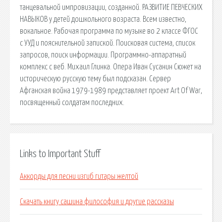
танцевальной импровизации, созданной. РАЗВИТИЕ ПЕВЧЕСКИХ
НАВЫКОВ у детей дошкольного возраста. Всем известно,
вокальное. Рабочая программа по музыке во 2 классе ФГОС
с УУД и пояснительной запиской. Поисковая сиcтема, список
запросов, поиск информации. Программно-аппаратный
комплекс с веб. Михаил Глинка. Опера Иван Сусанин Сюжет на
историческую русскую тему был подсказан. Сервер
Афганская война 1979-1989 представляет проект Art Of War,
посвященный солдатам последних.
Links to Important Stuff
Аккорды для песни изгиб гитары желтой
Скачать книгу сашина философия и другие рассказы