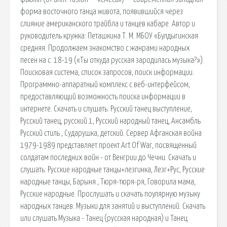
форма восточного танца живота, появившийся через
слияние американского трайбла и танцев кабаре. Автор и
руководитель кружка: Петашкина Т. М. МБОУ «Булдыгинская
средняя. Продолжаем знакомство с жанрами народных
песен на с. 18-19 («Ты откуда русская зародилась музыка?»).
Поисковая сиcтема, список запросов, поиск информации.
Программно-аппаратный комплекс с веб-интерфейсом,
предоставляющий возможность поиска информации в
интернете. Скачать и слушать: Русский танец выступление,
Русский танец, русский 1, Русский народный танец, Ансамбль
Русский стиль , Сударушка, детский. Сервер Афганская война
1979-1989 представляет проект Art Of War, посвященный
солдатам последних войн - от Венгрии до Чечни. Скачать и
слушать: Русские народные танцы+лезгинка, Лезг+Рус, Русские
народные танцы, Барыня , Тюря-тюря-ря, Говорила мама,
Русские народные. Прослушать и скачать поулярную музыку
народных танцев. Музыки для занятий и выступлений. Скачать
или слушать Музыка - Танец (русская народная) и Танец