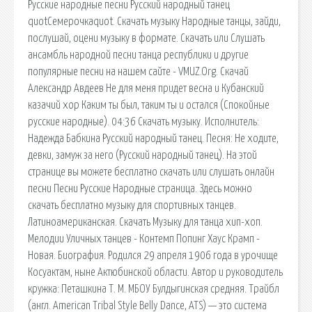
Русские народные песни Русский народный танец
quotСемерочкаquot. Скачать музыку Народные танцы, зайди,
послушай, оцени музыку в формате. Скачать или Слушать
ансамбль народной песни танца республики и другие
популярные песни на нашем сайте - VMUZ.Org. Скачай
Александр Авдеев Не для меня придет весна и Кубанский
казачий хор Каким ты был, таким ты и остался (Спокойные
русские народные). 04:36 Скачать музыку. Исполнитель:
Надежда Бабкина Русский народный танец. Песня: Не ходите,
девки, замуж за него (Русский народный танец). На этой
странице вы можете бесплатно скачать или слушать онлайн
песни Песни Русские Народные страница. Здесь можно
скачать бесплатно музыку для спортивных танцев.
Латиноамериканская. Скачать Музыку для танца хип-хоп.
Мелодии Уличных танцев - Контемп Попинг Хаус Крамп -
Новая. Биография. Родился 29 апреля 1906 года в урочище
Косуактам, ныне Актюбинской области. Автор и руководитель
кружка: Петашкина Т. М. МБОУ Булдыгинская средняя. Трайбл
(англ. American Tribal Style Belly Dance, ATS) — это система