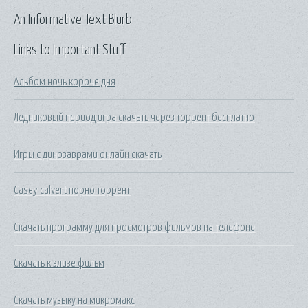
An Informative Text Blurb
Links to Important Stuff
Альбом ночь короче дня
Ледниковый период игра скачать через торрент бесплатно
Игры с динозаврами онлайн скачать
Casey calvert порно торрент
Скачать программу для просмотров фильмов на телефоне
Скачать к элизе фильм
Скачать музыку на микромакс