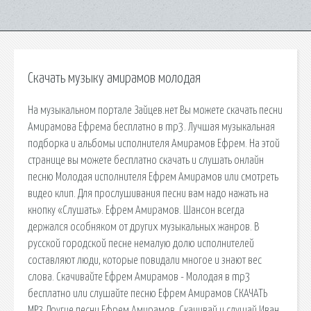
Скачать музыку амирамов молодая
На музыкальном портале Зайцев.нет Вы можете скачать песни
Амирамова Ефрема бесплатно в mp3. Лучшая музыкальная
подборка и альбомы исполнителя Амирамов Ефрем. На этой
странице вы можете бесплатно скачать и слушать онлайн
песню Молодая исполнителя Ефрем Амирамов или смотреть
видео клип. Для прослушивания песни вам надо нажать на
кнопку «Слушать». Ефрем Амирамов. Шансон всегда
держался особняком от других музыкальных жанров. В
русской городской песне немалую долю исполнителей
составляют люди, которые повидали многое и знают вес
слова. Скачивайте Ефрем Амирамов - Молодая в mp3
бесплатно или слушайте песню Ефрем Амирамов СКАЧАТЬ
MP3 Другие песни Ефрем Амирамов. Скачивай и слушай Иван