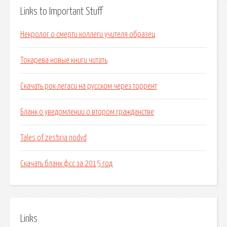
Links to Important Stuff
Некролог о смерти коллеги учителя образец
Токарева новые книги читать
Скачать рок легаси на русском через торрент
Бланк о уведомлении о втором гражданстве
Tales of zestiria nodvd
Скачать бланк фсс за 2015 год
Links