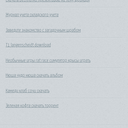
Журнал учета складского учета
Заведите знакомство с загадочным шрабом
T1 langenscheidt download
Необычные игры rat race симулятор крысы играть
Нюша чудо нюша скачать альбом
Камеди клаб сочи скачать
Зеленая кофта скачать торрент