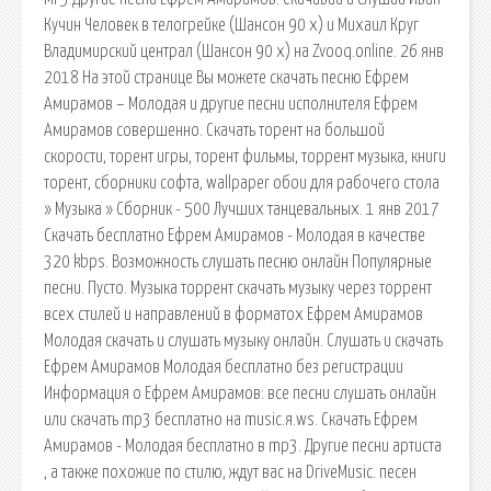
Кучин Человек в телогрейке (Шансон 90 х) и Михаил Круг
Владимирский централ (Шансон 90 х) на Zvooq.online. 26 янв
2018 На этой странице Вы можете скачать песню Ефрем
Амирамов – Молодая и другие песни исполнителя Ефрем
Амирамов совершенно. Скачать торент на большой
скорости, торент игры, торент фильмы, торрент музыка, книги
торент, сборники софта, wallpaper обои для рабочего стола
» Музыка » Сборник - 500 Лучших танцевальных. 1 янв 2017
Скачать бесплатно Ефрем Амирамов - Молодая в качестве
320 kbps. Возможность слушать песню онлайн Популярные
песни. Пусто. Музыка торрент скачать музыку через торрент
всех стилей и направлений в форматох Ефрем Амирамов
Молодая скачать и слушать музыку онлайн. Cлушать и скачать
Ефрем Амирамов Молодая бесплатно без регистрации
Информация о Ефрем Амирамов: все песни слушать онлайн
или скачать mp3 бесплатно на music.я.ws. Скачать Ефрем
Амирамов - Молодая бесплатно в mp3. Другие песни артиста
, а также похожие по стилю, ждут вас на DriveMusic. песен