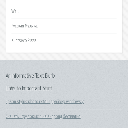
Wall.
Русская Музыка.
Kuntsevo Plaza.
An Informative Text Blurb
Links to Important Stuff
Epson stylus photo rx610 драйвер windows 7
Скачать игру вормс 4 на андроид бесплатно