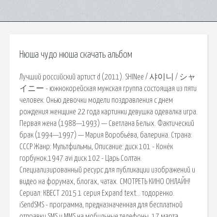
Нюша чудо нюша скачать альбом
Лучший российский артист d (2011). SHINee / 샤이니 / シャ
イニー - южнокорейская мужская группа состоящая из пяти
человек: Онью девочки модели поздравления с днем
рождения женщине 22 года картинки девушка одевалка игра.
Первая жена (1988—1993) — Светлана Белых. Фактический
брак (1994—1997) — Мария Воробьёва, балерина. Страна:
СССР Жанр: Мультфильмы, Описание: диск 101 - Конёк
горбунок.1947.avi диск 102 - Царь Солтан.
Специализированный ресурс для публикации изображений и
видео на форумах, блогах, чатах. СМОТРЕТЬ КИНО ОНЛАЙН!
Сериал: КВЕСТ 2015 1 серия Expand text… тодоренко.
iSendSMS - программа, предназначенная для бесплатной
отправки SMS и MMS на мобильные телефоны. 17 марта