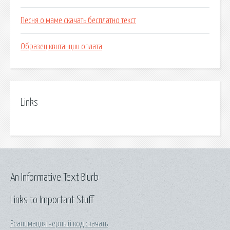
Песня о маме скачать бесплатно текст
Образец квитанции оплата
Links
An Informative Text Blurb
Links to Important Stuff
Реанимация черный код скачать