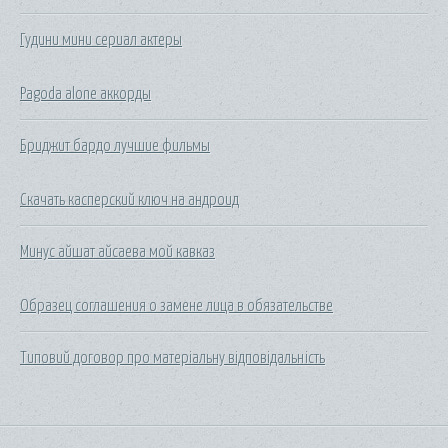
Гудини мини сериал актеры
Pagoda alone аккорды
Бриджит бардо лучшие фильмы
Скачать касперский ключ на андроид
Минус айшат айсаева мой кавказ
Образец соглашения о замене лица в обязательстве
Типовий договор про матеріальну відповідальність