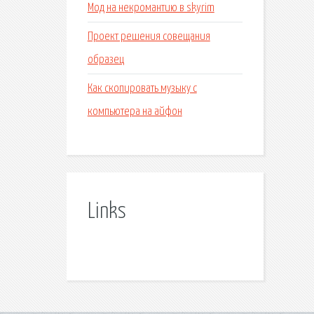
Мод на некромантию в skyrim
Проект решения совещания
образец
Как скопировать музыку с
компьютера на айфон
Links