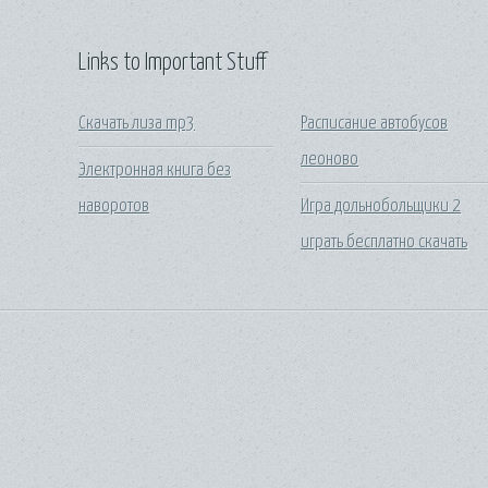
Links to Important Stuff
Скачать лиза mp3
Расписание автобусов
леоново
Электронная книга без
наворотов
Игра дольнобольщики 2
играть бесплатно скачать