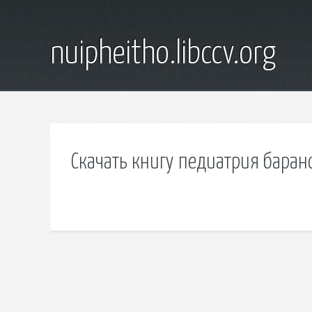
nuipheitho.libccv.org
Скачать книгу педиатрия баран