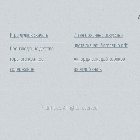
A
Игра дудлик скачать
Иттен иоханнес искусство
цвета скачать бесплатно pdf
Произведение детство
горького краткое
Аккорды аркадий кобяков
содержание
ах еслиб знать
© Untitled. All rights reserved.