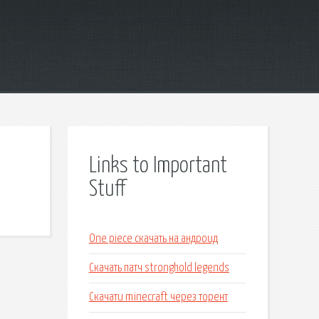
Links to Important
Stuff
One piece скачать на андроид
Скачать патч stronghold legends
Скачати minecraft через торент