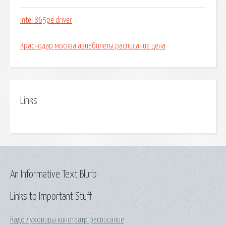
Intel 865pe driver
Краснодар москва авиабилеты расписание цена
Links
An Informative Text Blurb
Links to Important Stuff
Кадо луховицы кинотеатр расписание