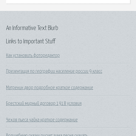
An Informative Text Blurb
Links to Important Stuff
Как установить фоторедактор
Презентация по географии население россии 9 класс
Матренин двор подробное краткое содержание
Брестский мирный договор 1918 условия
Чехов пьеса чайка краткое содержание
Волшебную сказку рисует зима песня скачать