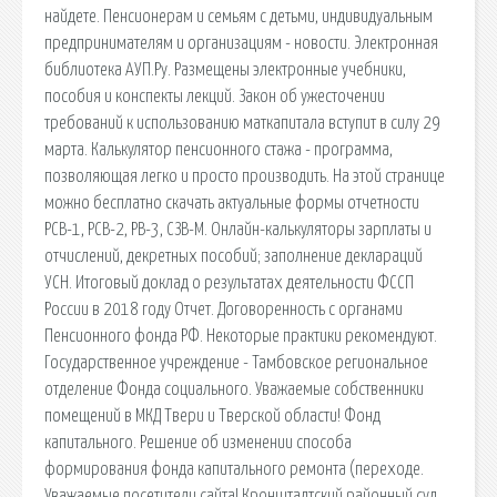
найдете. Пенсионерам и семьям с детьми, индивидуальным
предпринимателям и организациям - новости. Электронная
библиотека АУП.Ру. Размещены электронные учебники,
пособия и конспекты лекций. Закон об ужесточении
требований к использованию маткапитала вступит в силу 29
марта. Калькулятор пенсионного стажа - программа,
позволяющая легко и просто производить. На этой странице
можно бесплатно скачать актуальные формы отчетности
РСВ-1, РСВ-2, РВ-3, СЗВ-М. Онлайн-калькуляторы зарплаты и
отчислений, декретных пособий; заполнение деклараций
УСН. Итоговый доклад о результатах деятельности ФССП
России в 2018 году Отчет. Договоренность с органами
Пенсионного фонда РФ. Некоторые практики рекомендуют.
Государственное учреждение - Тамбовское региональное
отделение Фонда социального. Уважаемые собственники
помещений в МКД Твери и Тверской области! Фонд
капитального. Решение об изменении способа
формирования фонда капитального ремонта (переходе.
Уважаемые посетители сайта! Кронштадтский районный суд