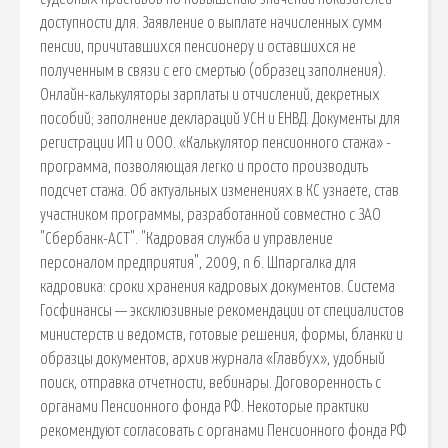
доступности для. Заявление о выплате начисленных сумм
пенсии, причитавшихся пенсионеру и оставшихся не
полученным в связи с его смертью (образец заполнения).
Онлайн-калькуляторы зарплаты и отчислений, декретных
пособий; заполнение деклараций УСН и ЕНВД. Документы для
регистрации ИП и ООО. «Калькулятор пенсионного стажа» -
программа, позволяющая легко и просто производить
подсчет стажа. Об актуальных изменениях в КС узнаете, став
участником программы, разработанной совместно с ЗАО
"Сбербанк-АСТ". "Кадровая служба и управление
персоналом предприятия", 2009, n 6. Шпаргалка для
кадровика: сроки хранения кадровых документов. Система
Госфинансы — эксклюзивные рекомендации от специалистов
министерств и ведомств, готовые решения, формы, бланки и
образцы документов, архив журнала «Главбух», удобный
поиск, отправка отчетности, вебинары. Договоренность с
органами Пенсионного фонда РФ. Некоторые практики
рекомендуют согласовать с органами Пенсионного фонда РФ