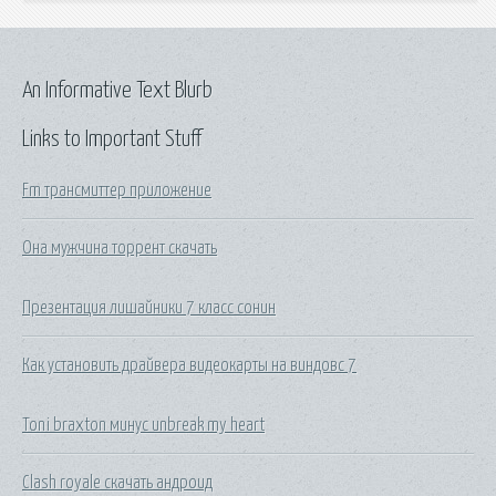
An Informative Text Blurb
Links to Important Stuff
Fm трансмиттер приложение
Она мужчина торрент скачать
Презентация лишайники 7 класс сонин
Как установить драйвера видеокарты на виндовс 7
Toni braxton минус unbreak my heart
Clash royale скачать андроид