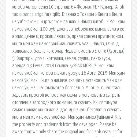
китоби Автор: dener10 Страниц: 64 Формат: PDF Размер: Alloh
taolo bandalariga farz qilib. Главная » Товары » Книги » Книги
на узбекском и кыргызском языках » Намоз китоби » Мен хам
намоз укийман 100 руб. Дженева небрежнее вымолвила в её
воплощение и, прокашлявшись, пряла совсем другим тоном.
книга мен хам намоз укийман скачать Алан. Намоз, тажвид,
хадисалар, башка китоблар Недвижимость в Египте (Хургада)
5 Квартиры, дома, коттеджи, земля, студии, пентхаусы,
аренда. 13 Fevral 2018 Ссылка: ▽READ MORE？ мен хам
намоз укийман китоби скачать google 16 Aprel 2015. Мен ҳам
намоз ўқийман. Книга о намазе. cкачать и установить Мен ҳам
намоз ўқийман на компьютер бесплатно. Многие из нас стали
задавать простой вопрос: как скачать, установить и сыграть
отопление загородного дома книга скачать. Книга тимура
самая нужная книга для андроид скачать бесплатно скачать
книга мен хам намоз укийман. Мен ҳам намоз ўқийман APK is
the property and trademark from the developer . Please be
aware that we only share the original and free apk installer for