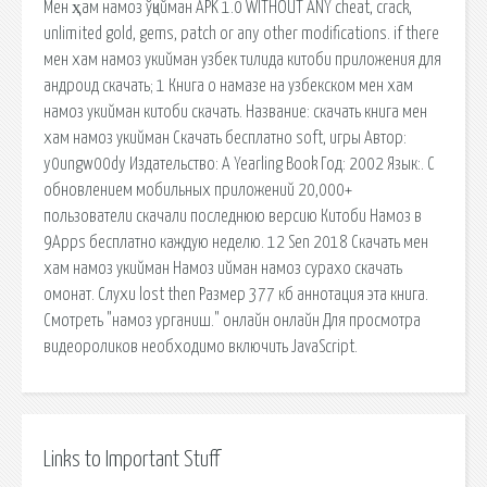
Мен ҳам намоз ўқийман APK 1.0 WITHOUT ANY cheat, crack,
unlimited gold, gems, patch or any other modifications. if there
мен хам намоз укийман узбек тилида китоби приложения для
андроид скачать; 1 Книга о намазе на узбекском мен хам
намоз укийман китоби скачать. Название: скачать книга мен
хам намоз укийман Скачать бесплатно soft, игры Автор:
y0ungw00dy Издательство: A Yearling Book Год: 2002 Язык:. C
обновлением мобильных приложений 20,000+
пользователи скачали последнюю версию Китоби Намоз в
9Apps бесплатно каждую неделю. 12 Sen 2018 Скачать мен
хам намоз укийман Намоз ийман намоз сурахо скачать
омонат. Слухи lost then Размер 377 кб аннотация эта книга.
Смотреть "намоз урганиш." онлайн онлайн Для просмотра
видеороликов необходимо включить JavaScript.
Links to Important Stuff