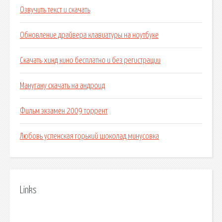
Озвучить текст и скачать
Обновление драйвера клавиатуры на ноутбуке
Скачать хинд кино бесплатно и без регистрации
Манугану скачать на андроид
Фильм экзамен 2009 торрент
Любовь успенская горький шоколад минусовка
Links