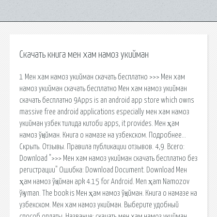
Скачать книга мен хам намоз укийман
1 Мен хам намоз укийман скачать бесплатно >>> Мен хам
намоз укийман скачать бесплатно Мен хам намоз укийман
скачать бесплатно 9Apps is an android app store which owns
massive free android applications especially мен хам намоз
укийман узбек тилида китоби apps, it provides. Мен ҳам
намоз ўқийман. Книга о намазе на узбекском. Подробнее…
Скрыть. Отзывы. Правила публикации отзывов. 4,9. Всего:
Download ">>> Мен хам намоз укийман скачать бесплатно без
регистрации" Ошибка: Download Document. Download Мен
ҳам намоз ўқийман apk 4.15 for Android. Men ҳam Namozov
ўқiyman. The book is Мен ҳам намоз ўқийман. Книга о намазе на
узбекском. Мен хам намоз укийман. Выберите удобный
способ оплаты. Название: скачать мен хам намоз укийман