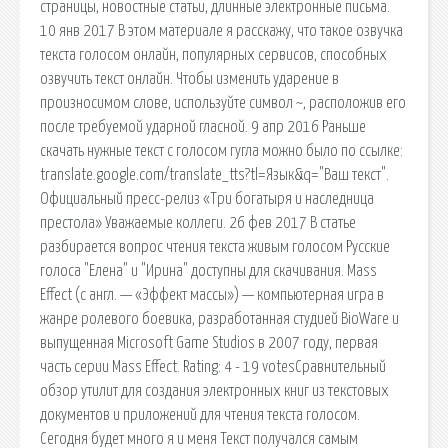
страницы, новостные статьи, длинные электронные письма.
10 янв 2017 В этом материале я расскажу, что такое озвучка
текста голосом онлайн, популярных сервисов, способных
озвучить текст онлайн. Чтобы изменить ударение в
произносимом слове, используйте символ ~, расположив его
после требуемой ударной гласной. 9 апр 2016 Раньше
скачать нужные текст с голосом гугла можно было по ссылке:
translate.google.com/translate_tts?tl=Язык&q="Ваш текст".
Официальный пресс-релиз «Три богатыря и наследница
престола» Уважаемые коллеги. 26 фев 2017 В статье
разбирается вопрос чтения текста живым голосом Русские
голоса "Елена" и "Ирина" доступны для скачивания. Mass
Effect (с англ. — «Эффект массы») — компьютерная игра в
жанре ролевого боевика, разработанная студией BioWare и
выпущенная Microsoft Game Studios в 2007 году, первая
часть серии Mass Effect. Rating: 4 - 19 votesСравнительный
обзор утилит для создания электронных книг из текстовых
документов и приложений для чтения текста голосом.
Сегодня будет много я и меня Текст получался самым