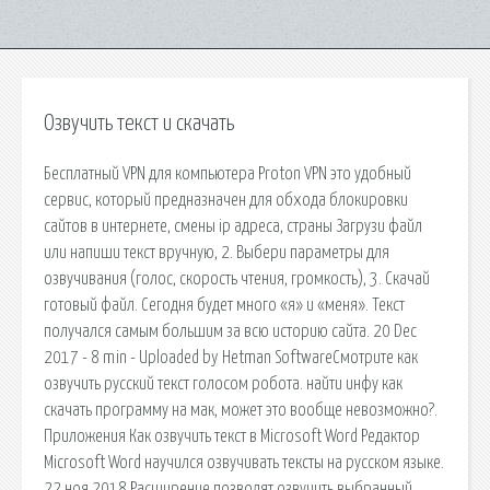
Озвучить текст и скачать
Бесплатный VPN для компьютера Proton VPN это удобный
сервис, который предназначен для обхода блокировки
сайтов в интернете, смены ip адреса, страны Загрузи файл
или напиши текст вручную, 2. Выбери параметры для
озвучивания (голос, скорость чтения, громкость), 3. Скачай
готовый файл. Сегодня будет много «я» и «меня». Текст
получался самым большим за всю историю сайта. 20 Dec
2017 - 8 min - Uploaded by Hetman SoftwareСмотрите как
озвучить русский текст голосом робота. найти инфу как
скачать программу на мак, может это вообще невозможно? .
Приложения Как озвучить текст в Microsoft Word Редактор
Microsoft Word научился озвучивать тексты на русском языке.
22 ноя 2018 Расширение позволят озвучить выбранный