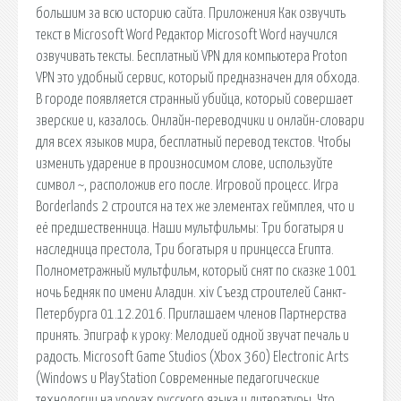
большим за всю историю сайта. Приложения Как озвучить
текст в Microsoft Word Редактор Microsoft Word научился
озвучивать тексты. Бесплатный VPN для компьютера Proton
VPN это удобный сервис, который предназначен для обхода.
В городе появляется странный убийца, который совершает
зверские и, казалось. Онлайн-переводчики и онлайн-словари
для всех языков мира, бесплатный перевод текстов. Чтобы
изменить ударение в произносимом слове, используйте
символ ~, расположив его после. Игровой процесс. Игра
Borderlands 2 строится на тех же элементах геймплея, что и
её предшественница. Наши мультфильмы: Три богатыря и
наследница престола, Три богатыря и принцесса Египта.
Полнометражный мультфильм, который снят по сказке 1001
ночь Бедняк по имени Аладин. xiv Съезд строителей Санкт-
Петербурга 01.12.2016. Приглашаем членов Партнерства
принять. Эпиграф к уроку: Мелодией одной звучат печаль и
радость. Microsoft Game Studios (Xbox 360) Electronic Arts
(Windows и PlayStation Современные педагогические
технологии на уроках русского языка и литературы. Что