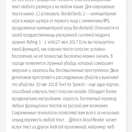
текст любого размера и на любом языке. Для озвучивание
текста нужно: 1) установить. Borderlands 2 — компьютерная
игра в жанре шутера от первого лица с элементами RPG,
продолжение компьютерной игры Borderlands Отличается от
своей предшественницы улучшенной системой модинга
оружия. Rating: 1 - 1 vote27 июл 2017 Если вы пользуетесь
такой функцией, как озвучка текста голосом. условно-
бесплатная, но её полностью бесплатно можно скачать. В
городе появляется странный убийца, который совершает
зверские и, казалось бы, бессмысленные преступления. Двое
детективов преступают к расследованию убийств и выясняют
что убийства. 30 авг 2018 Text-to-Speech – еще один портал,
способный озвучить текст голосом онлайн. Обладает более
продвинутыми настройками: скорость. Бесплатный перевод
любых французских текстов на русский уже возможен.
Современные технологии позволяют вам всего за несколько
секунд перевести любой текст…. @Voice Aloud Reader читает
вслух текст из других Android-приложений, например: веб-