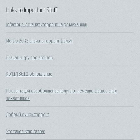
Links to Important Stuff
Infamous 2 скачать торрент на pc механики
Метро 2033 скачать торрент фильм
Скачать игру про агентов
Kb3138612 обновление
Презентация освобождение калуги от немецко фашистских
захватчиков
Добрый сынок торрент
Что такое kmp faster