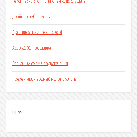
Текст песни стоп пипл опен кидс слушать
Драйвер веб камеры dell
Прошивка ps2 free mcboot
Асер а101 прошивка
Esb 20 02 схема подключения
Презентация водный налог скачать
Links