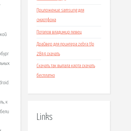
у
Приложение samsung для
смартфона
Потапов владимир певец
акой
Драйвер для принтера zebra tlp
2844 скачать
рбург
ильных
Скачать так выпала карта скачать
бесплатно
droid.
ь, к
ебели
Links