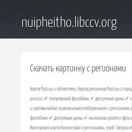
nuipheitho.libccv.org
Скачать картинку с регионами
Карта России с областями. Карта регионов России с горо
россии ✓ популярный фотобанк ✓ доступные цены ✓ ми
и чрезвычайно живописным побережьем с регионами на
фотобанк ✓ доступные цены ✓ миллионы роялти-фри 
Векторная карта Казахстана с регионами, герб. Загруз