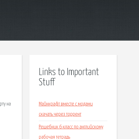
Links to Important
Stuff
рту на
Майнкрафт вместе с модами
скачать через торрент
Решебник 6 класс по английскому
рабочая тетрадь