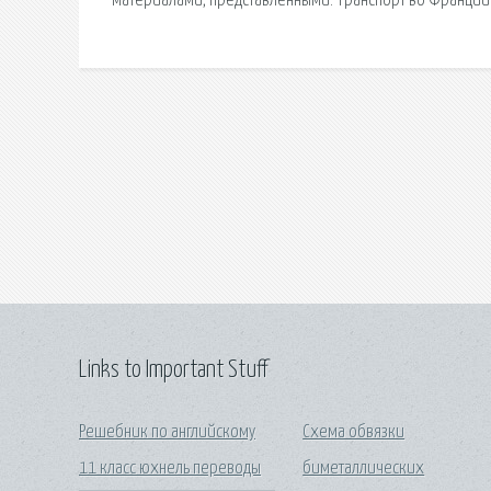
материалами, представленными. Транспорт во Франции. 
Links to Important Stuff
Решебник по английскому
Схема обвязки
11 класс юхнель переводы
биметаллических