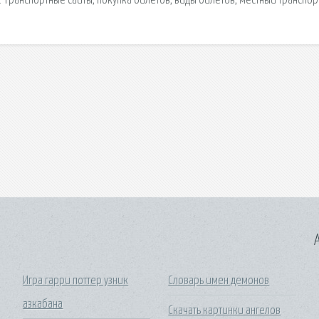
Транспортные сайты, покупка билетов, виды билетов, местный транспор
A
Игра гарри поттер узник
Словарь имен демонов
азкабана
Скачать картинки ангелов