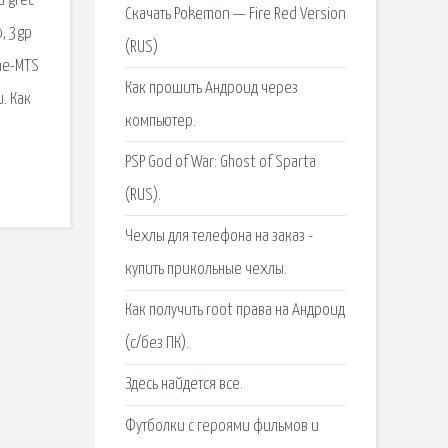
u grec
Скачать Pokemon — Fire Red Version
, 3gp
(RUS)
ne-MTS
Как прошить Андроид через
. Как
компьютер.
PSP God of War: Ghost of Sparta
(RUS).
Чехлы для телефона на заказ -
купить прикольные чехлы.
Как получить root права на Андроид
(c/без ПК).
Здесь найдется все.
Футболки с героями фильмов и