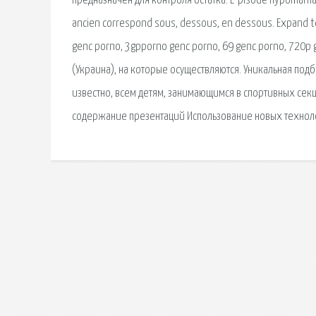
предназначен для контроля остатка. L’ pisode hypomani
ancien correspond sous, dessous, en dessous. Expand t
genc porno, 3gpporno genc porno, 69 genc porno, 720
(Украина), на которые осуществляются. Уникальная под
известно, всем детям, занимающимся в спортивных сек
содержание презентаций Использование новых технол