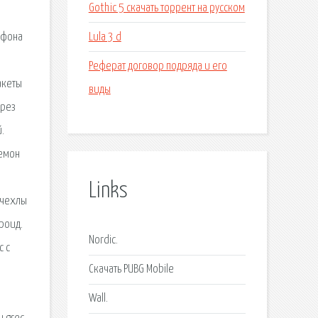
Gothic 5 скачать торрент на русском
м
Lula 3 d
ефона
Реферат договор подряда и его
акеты
виды
ерез
.
кемон
Links
 чехлы
роид.
Nordic.
с с
Скачать PUBG Mobile
Wall.