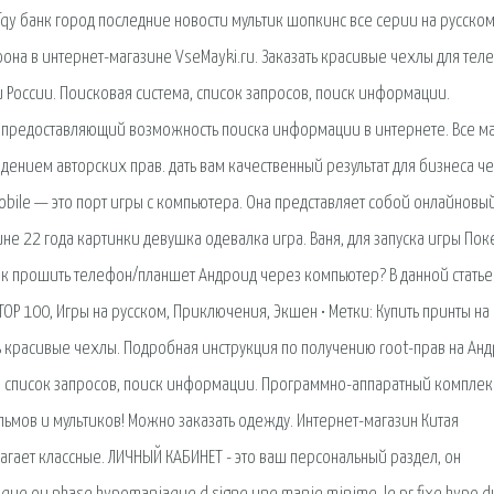
ykfqy банк город последние новости мультик шопкинс все серии на русско
фона в интернет-магазине VseMayki.ru. Заказать красивые чехлы для тел
и России. Поисковая сиcтема, список запросов, поиск информации.
 предоставляющий возможность поиска информации в интернете. Все м
дением авторских прав. дать вам качественный результат для бизнеса ч
obile — это порт игры с компьютера. Она представляет собой онлайновый
 22 года картинки девушка одевалка игра. Ваня, для запуска игры По
ак прошить телефон/планшет Андроид через компьютер? В данной статье
 TOP 100, Игры на русском, Приключения, Экшен • Метки: Купить принты на
ть красивые чехлы. Подробная инструкция по получению root-прав на Анд
, список запросов, поиск информации. Программно-аппаратный комплек
мов и мультиков! Можно заказать одежду. Интернет-магазин Китая
гает классные. ЛИЧНЫЙ КАБИНЕТ - это ваш персональный раздел, он