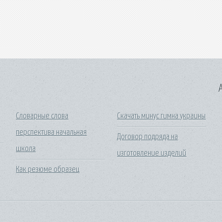
A
Словарные слова
Скачать минус гимна украины
перспектива начальная
Договор подряда на
школа
изготовление изделий
Как резюме образец