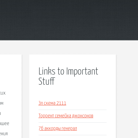
Links to Important
Stuff
ких
ам
Эл схема 2111
и
Торрент семейка джонсонов
учшее
7б аккорды генерал
ения