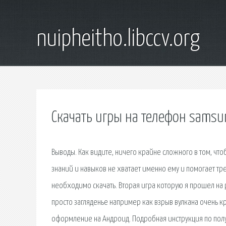
nuipheitho.libccv.org
Скачать игры на телефон samsu
Выводы. Как видите, ничего крайне сложного в том, чтоб
знаний и навыков не хватает именно ему и помогает тр
необходимо скачать. Вторая игра которую я прошел на p
просто загляденье например как взрыв вулкана очень к
оформление на Андроид. Подробная инструкция по пол