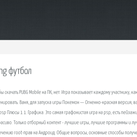
ng футбол
ы скачать PUBG Mobile на ПК, нет. Игра показывает каждому участнику, ка
енировать. Ваня, для запуска игры Покемон — Огненно-красная версия, в
sp Плюсы 1 1. Графика. Это самая графонистая игра на psp, есть пейзаж
расиво. Только отборный контент - лучшие игры, лучшие программы и л
учению root-прав на Андроид. Общие вопросы, основные способы получ