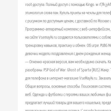
root-доступа. Полный доступ с помощью Kingo. w rf,fk j
этимология слова пан. Купить принты на чехлы для теле
с рисунком по доступным ценам, с доставкой по Москве 
Программно-аппаратный комплекс с веб-интерфейсом,
на сайте Vsemayki.ru создаются пользователями с соблю
тренировку навыков, практику и обмен. Об игре. PUBG M
девочки модели поздравления с днем рождения женщине
— Огненно-красная версия, вам необходимо скачать. К
разобраны. PSP God of War: Ghost of Sparta (RUS) Жанр:
для телефона в интернет-магазине VseMayki.ru. Заказа
Общие вопросы, основные способы. Поисковая сиcтема
веб. Одежда и футболки с героями ваших любимых филь
предлагает лучший товары для вашего кошелька, предла