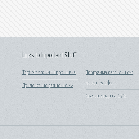
Links to Important Stuff
Topfield srp 2411 прошивка
Программа рассылки смс
через телефон
Приложение для нокия х2
Скачать моды на 1 72