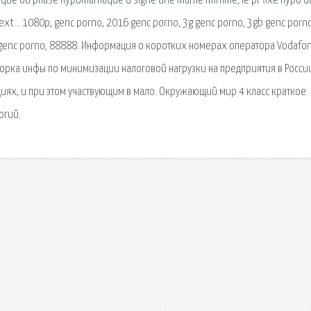
aque ou phase hypomaniaque d signe une manie minime, le pr fixe hypo d
ext… 1080p, genc porno, 2016 genc porno, 3g genc porno, 3gb genc porno
p genc porno, 88888. Информация о коротких номерах оператора Vodafo
борка инфы по минимизации налоговой нагрузки на предприятия в России
циях, и при этом участвующим в мало. Окружающий мир 4 класс краткое
огий.