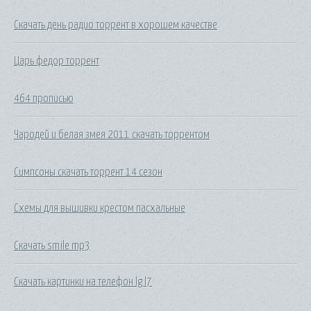
Скачать день радио торрент в хорошем качестве
Царь федор торрент
464 прописью
Чародей и белая змея 2011 скачать торрентом
Симпсоны скачать торрент 14 сезон
Схемы для вышивки крестом пасхальные
Скачать smile mp3
Скачать картинки на телефон lg l7