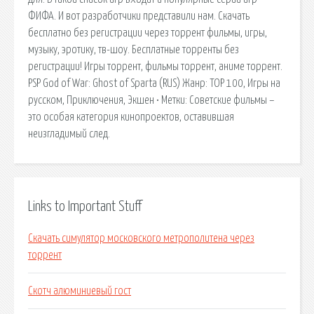
ФИФА. И вот разработчики представили нам. Скачать
бесплатно без регистрации через торрент фильмы, игры,
музыку, эротику, тв-шоу. Бесплатные торренты без
регистрации! Игры торрент, фильмы торрент, аниме торрент.
PSP God of War: Ghost of Sparta (RUS) Жанр: TOP 100, Игры на
русском, Приключения, Экшен • Метки: Советские фильмы –
это особая категория кинопроектов, оставившая
неизгладимый след.
Links to Important Stuff
Скачать симулятор московского метрополитена через
торрент
Скотч алюминиевый гост