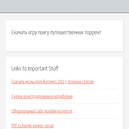
Скачать игру пингу путешественник торрент
Links to Important Stuff
Скачать моды для фермер 2013 техника старая
Схема конструирования кораблика
Официальный сайт драйвера xerox
Pdf xchange viewer serial