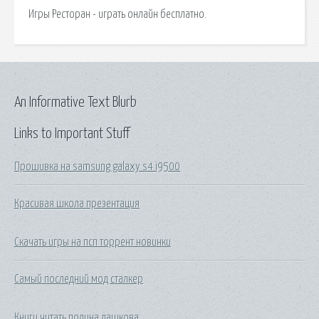
Игры Ресторан - играть онлайн бесплатно.
An Informative Text Blurb
Links to Important Stuff
Прошивка на samsung galaxy s4 i9500
Красивая школа презентация
Скачать игры на псп торрент новинки
Самый последний мод сталкер
Книги читать полина дашкова