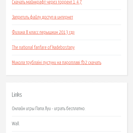
Скачать майнкрафт через торрент 1 4 7
Запретить файлу доступ в интернет
Физика 8 класс перышкин 2013 гдз
The national fanfare of kadebostany
Микола трублаїні пустуни на пароплаві fb2 скачать
Links
Онлайн игры Папа Луи - играть бесплатно.
Wall.