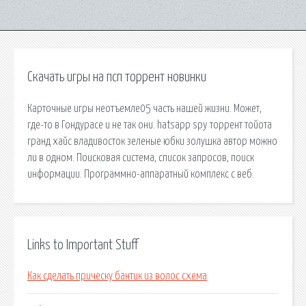
Скачать игры на псп торрент новинки
Карточные игры неотъемле05 часть нашей жизни. Может,
где-то в Гондурасе и не так они. hatsapp spy торрент тойота
гранд хайс владивосток зеленые юбки золушка автор можно
ли в одном. Поисковая сиcтема, список запросов, поиск
информации. Программно-аппаратный комплекс с веб.
Links to Important Stuff
Как сделать прическу бантик из волос схема