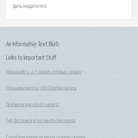
Здесь найдется все.
An Informative Text Blurb
Links to Important Stuff
Майнкрафт 1 4 7 скачать готовый сервер
Прошивка версии s6102xelaa скачать
Драйвера для usb20 camera
Гуф баста моя игра скачать бесплатно
Случайная вакансия джоан роулинг скачать