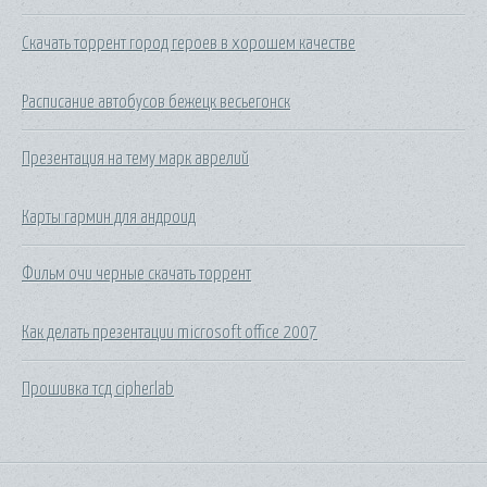
Скачать торрент город героев в хорошем качестве
Расписание автобусов бежецк весьегонск
Презентация на тему марк аврелий
Карты гармин для андроид
Фильм очи черные скачать торрент
Как делать презентации microsoft office 2007
Прошивка тсд cipherlab