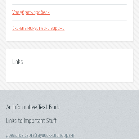
Vba убрать пробелы
Скачать минус песни виражи
Links
An Informative Text Blurb
Links to Important Stuff
Довлатов сергей аудиокниги торрент