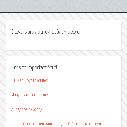
Скачать игру одним файлом реслинг
Links to Important Stuff
11 маршрут текст песни
Минуса американские
Айседора аккорды
Сша россия хоккей олимпиада 2014 скачать торрент