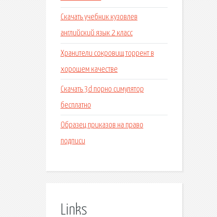
Скачать учебник кузовлев
английский язык 2 класс
Хранители сокровищ торрент в
хорошем качестве
Скачать 3d порно симулятор
бесплатно
Образец приказов на право
подписи
Links