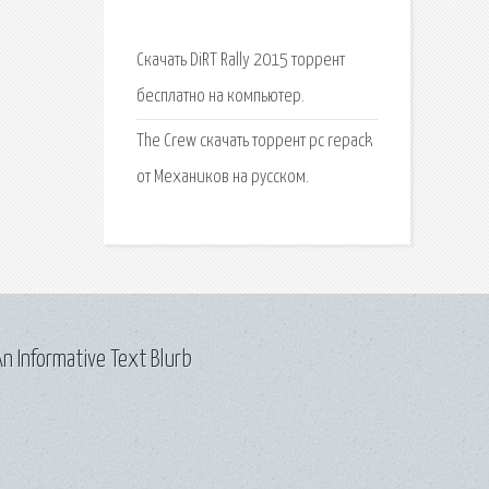
Скачать DiRT Rally 2015 торрент
бесплатно на компьютер.
The Crew скачать торрент pc repack
от Механиков на русском.
n Informative Text Blurb