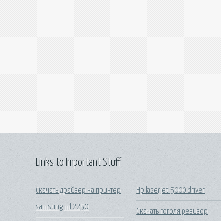
Links to Important Stuff
Скачать драйвер на принтер
Hp laserjet 5000 driver
samsung ml 2250
Скачать гоголя ревизор