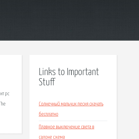
Links to Important
Stuff
нт pc
The
Солнечный мальчик песня скачать
бесплатно
Плавное выключение света в
салоне схема