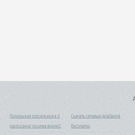
A
Подольская поликлиника 2
Скачать сетевые драйвера
расписание приема врачей
бесплатно