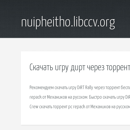
nuipheitho.libccv.org
Скачать игру дирт через торрен
Рекомендуем скачать игру DiRT Rally через торрент бесп
repack от Механиков на русском. Быстро скачать игру Di
Crew скачать торрент pc repack от Механиков на русском