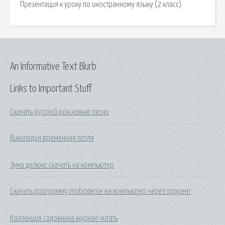
Презентация к уроку по иностранному языку (2 класс).
An Informative Text Blurb
Links to Important Stuff
Скачать русский рок новые песни
Википедия временная петля
Зума делюкс скачать на компьютер
Скачать программу mobogenie на компьютер через торрент
Коллекция садовника журнал читать