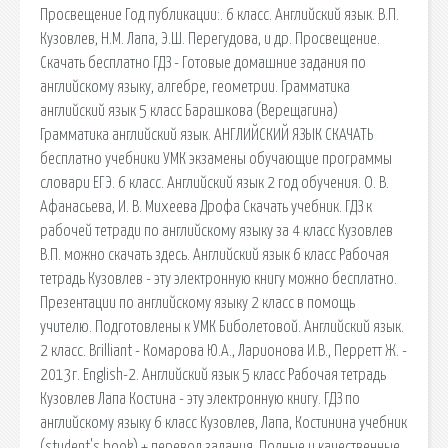
Просвещение Год публикации:. 6 класс. Английский язык. В.П.
Кузовлев, Н.М. Лапа, Э.Ш. Перегудова, и др. Просвещение.
Скачать бесплатно ГДЗ - Готовые домашние задания по
английскому языку, алгебре, геометрии. Грамматика
английский язык 5 класс Барашкова (Верещагина)
Грамматика английский язык. АНГЛИЙСКИЙ ЯЗЫК СКАЧАТЬ
бесплатно учебники УМК экзамены обучающие программы
словари ЕГЭ. 6 класс. Английский язык 2 год обучения. О. В.
Афанасьева, И. В. Михеева Дрофа Скачать учебник. ГДЗ к
рабочей тетради по английскому языку за 4 класс Кузовлев
В.П. можно скачать здесь. Английский язык 6 класс Рабочая
тетрадь Кузовлев - эту электронную книгу можно бесплатно.
Презентации по английскому языку 2 класс в помощь
учителю. Подготовлены к УМК Биболетовой. Aнглийский язык.
2 класс. Brilliant - Комарова Ю.А., Ларионова И.В., Перретт Ж. -
2013г. English-2. Английский язык 5 класс Рабочая тетрадь
Кузовлев Лапа Костина - эту электронную книгу. ГДЗ по
английскому языку 6 класс Кузовлев, Лапа, Костинина учебник
(student's book) + перевод задания. Полные и качественные