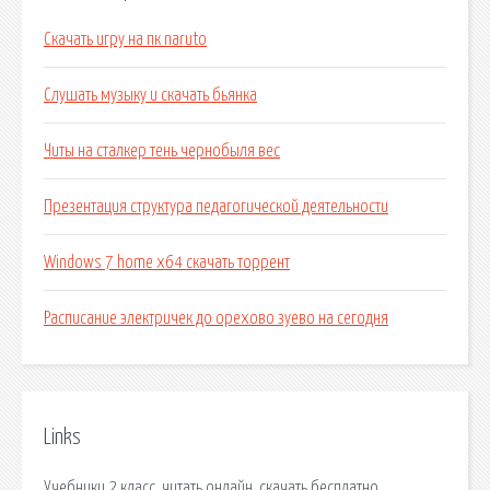
Скачать игру на пк naruto
Слушать музыку и скачать бьянка
Читы на сталкер тень чернобыля вес
Презентация структура педагогической деятельности
Windows 7 home x64 скачать торрент
Расписание электричек до орехово зуево на сегодня
Links
Учебники 2 класс, читать онлайн, скачать бесплатно.