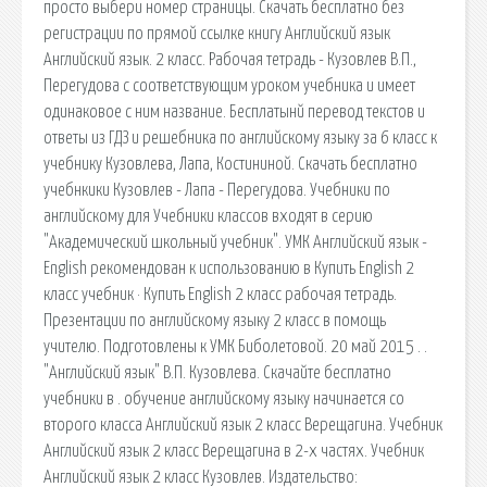
просто выбери номер страницы. Скачать бесплатно без
регистрации по прямой ссылке книгу Английский язык
Английский язык. 2 класс. Рабочая тетрадь - Кузовлев В.П.,
Перегудова с соответствующим уроком учебника и имеет
одинаковое с ним название. Бесплатынй перевод текстов и
ответы из ГДЗ и решебника по английскому языку за 6 класс к
учебнику Кузовлева, Лапа, Костининой. Скачать бесплатно
учебнкики Кузовлев - Лапа - Перегудова. Учебники по
английскому для Учебники классов входят в серию
"Академический школьный учебник". УМК Английский язык -
English рекомендован к использованию в Купить English 2
класс учебник · Купить English 2 класс рабочая тетрадь.
Презентации по английскому языку 2 класс в помощь
учителю. Подготовлены к УМК Биболетовой. 20 май 2015 . .
"Английский язык" В.П. Кузовлева. Скачайте бесплатно
учебники в . обучение английскому языку начинается со
второго класса Английский язык 2 класс Верещагина. Учебник
Английский язык 2 класс Верещагина в 2-х частях. Учебник
Английский язык 2 класс Кузовлев. Издательство: