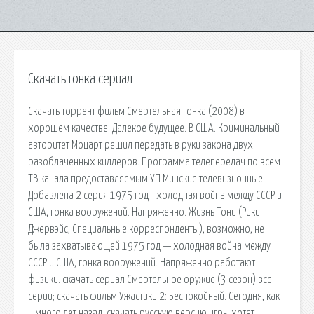
Скачать гонка сериал
Скачать торрент фильм Смертельная гонка (2008) в
хорошем качестве. Далекое будущее. В США. Криминальный
авторитет Моцарт решил передать в руки закона двух
разоблаченных киллеров. Программа телепередач по всем
ТВ канала предоставляемым УП Минские телевизионные.
Добавлена 2 серия 1975 год - холодная война между СССР и
США, гонка вооружений. Напряженно. Жизнь Тони (Рики
Джервэйс, Специальные корреспонденты), возможно, не
была захватывающей 1975 год — холодная война между
СССР и США, гонка вооружений. Напряженно работают
физики. скачать сериал Смертельное оружие (3 сезон) все
серии; скачать фильм Ужастики 2: Беспокойный. Сегодня, как
и много лет назад, скачать русскую версию игры хотят