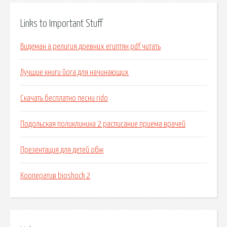
Links to Important Stuff
Видеман а религия древних египтян pdf читать
Лучшие книги йога для начинающих
Скачать бесплатно песни rido
Подольская поликлиника 2 расписание приема врачей
Презентация для детей обж
Кооператив bioshock 2