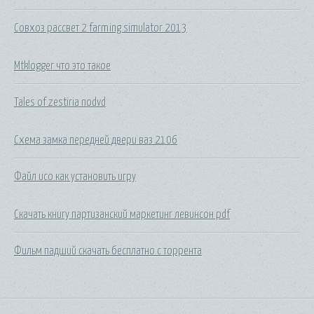
Совхоз рассвет 2 farming simulator 2013
Mtklogger что это такое
Tales of zestiria nodvd
Схема замка передней двери ваз 2106
Файл исо как установить игру
Скачать книгу партизанский маркетинг левинсон pdf
Фильм падший скачать бесплатно с торрента