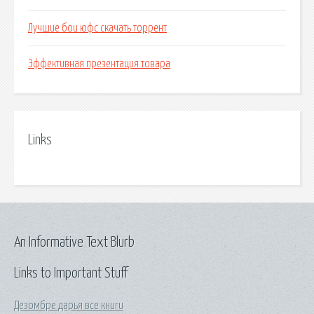
Лучшие бои юфс скачать торрент
Эффективная презентация товара
Links
An Informative Text Blurb
Links to Important Stuff
Дезомбре дарья все книги