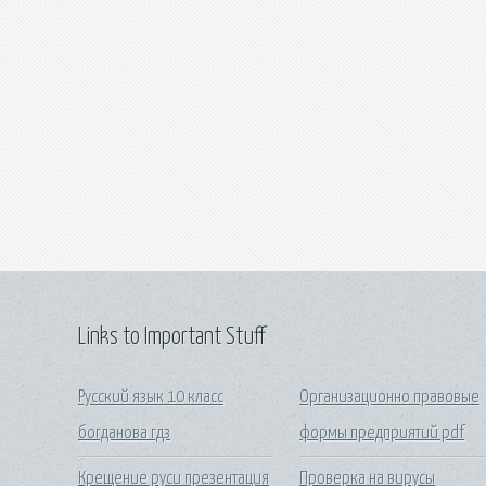
Links to Important Stuff
Русский язык 10 класс
Организационно правовые
богданова гдз
формы предприятий pdf
Крещение руси презентация
Проверка на вирусы