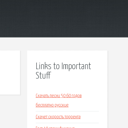
Links to Important
Stuff
Скачать песни 50 60 годов
бесплатно русские
Скачет скорость торрента