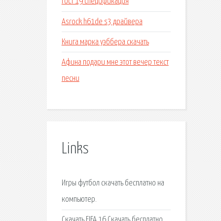
Гост 19 спецификация
Asrock h61de s3 драйвера
Книга марка уэббера скачать
Афина подари мне этот вечер текст
песни
Links
Игры футбол скачать бесплатно на
компьютер.
Скачать FIFA 16 Скачать бесплатно