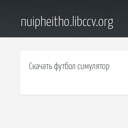
nuipheitho.libccv.org
Скачать футбол симулятор