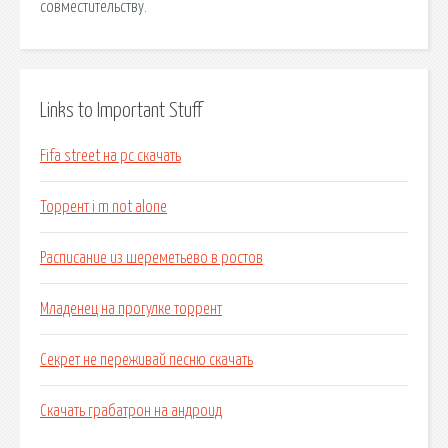
совместительству.
Links to Important Stuff
Fifa street на pc скачать
Торрент i m not alone
Расписание из шереметьево в ростов
Младенец на прогулке торрент
Секрет не переживай песню скачать
Скачать грабатрон на андроид