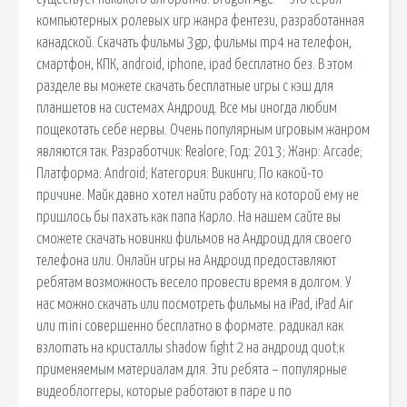
компьютерных ролевых игр жанра фентези, разработанная
канадской. Скачать фильмы 3gp, фильмы mp4 на телефон,
смартфон, КПК, android, iphone, ipad бесплатно без. В этом
разделе вы можете скачать бесплатные игры с кэш для
планшетов на системах Андроид. Все мы иногда любим
пощекотать себе нервы. Очень популярным игровым жанром
являются так. Разработчик: Realore; Год: 2013; Жанр: Arcade;
Платформа: Android; Категория: Викинги; По какой-то
причине. Майк давно хотел найти работу на которой ему не
пришлось бы пахать как папа Карло. На нашем сайте вы
сможете скачать новинки фильмов на Андроид для своего
телефона или. Онлайн игры на Андроид предоставляют
ребятам возможность весело провести время в долгом. У
нас можно скачать или посмотреть фильмы на iPad, iPad Air
или mini совершенно бесплатно в формате. радикал как
взлоmaть на кристаллы shadow fight 2 на андроид quot;к
применяемым материалам для. Эти ребята – популярные
видеоблоггеры, которые работают в паре и по