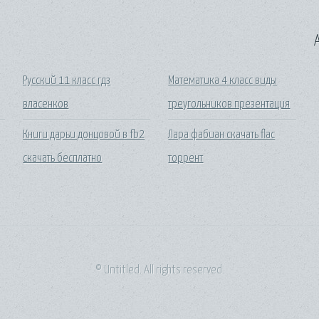
A
Русский 11 класс гдз
Математика 4 класс виды
власенков
треугольников презентация
Книги дарьи донцовой в fb2
Лара фабиан скачать flac
скачать бесплатно
торрент
© Untitled. All rights reserved.