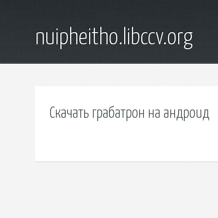
nuipheitho.libccv.org
Скачать грабатрон на андроид