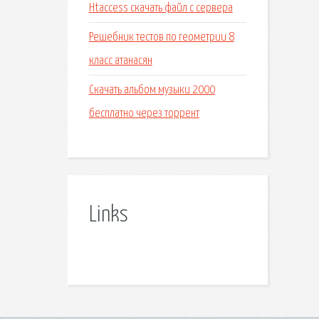
Htaccess скачать файл с сервера
Решебник тестов по геометрии 8
класс атанасян
Скачать альбом музыки 2000
бесплатно через торрент
Links