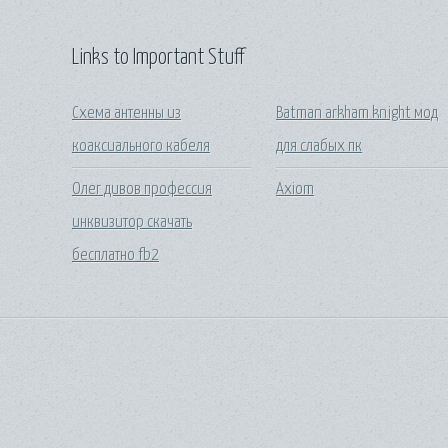
Links to Important Stuff
Схема антенны из
Batman arkham knight мод
коаксиального кабеля
для слабых пк
Олег дивов профессия
Axiom
инквизитор скачать
бесплатно fb2