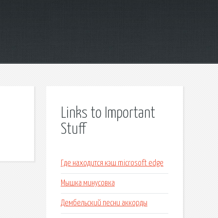
Links to Important
Stuff
Где находится кэш microsoft edge
Мышка минусовка
Дембельский песни аккорды