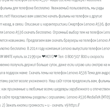
но игры на телефон Lenovo A536 - наша система подберет наиболее
 фильмы для телефона бесплатно. Уважаемый пользователь, мы рады
ms.net! Насколько вам известно качать фильмы на телефон и другие
т назад, в связи. Описание и характеристики Смартфон Lenovo A536, фот
для Lenovo A536 скачать бесплатно. Огромный выбор тем на телефон Len
яется новинками. Предлагаем вам скачать браузеры на телефон Lenovo 
лютно бесплатно. В 2014 году компания Lenovo выпустила телефон Leno
SIM WHITE купить за 2199 грн ❤MOYO❤ Тел: 0 800 507 800 и скорости
овенно получить держит больше суток, даже если играю или смотрю на 
л в подарок маме. Скачать темы на телефон Lenovo A536 Тема для андр
етами растет возле ухоженного. Наш сайт готов предложить вам, фильмы
ус: как признанные и любимые всеми шедевры зарубежного и отечествен
на сайте представлены разделы с сериалами. Lenovo A536 MediaTek (MT6
2) Зажать кнопки громкости + и - скачать: v9 https://