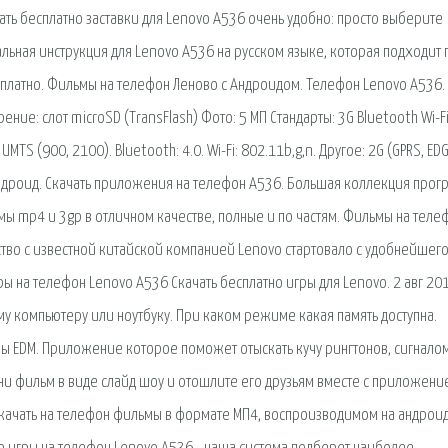
ать бесплатно заставки для Lenovo A536 очень удобно: просто выберите
альная инструкция для Lenovo A536 на русском языке, которая подходит 
сплатно. Фильмы на телефон Леново с Андроидом. Телефон Lenovo A536.
ние: слот microSD (TransFlash) Фото: 5 МП Стандарты: 3G Bluetooth Wi-F
MTS (900, 2100). Bluetooth: 4.0. Wi-Fi: 802.11b,g,n. Другое: 2G (GPRS, EDG
ндроид. Скачать приложения на телефон A536. Большая коллекция прог
мы mp4 и 3gp в отличном качестве, полные и по частям. Фильмы на теле
ство с известной китайской компанией Lenovo стартовало с удобнейшег
ры на телефон Lenovo A536 Скачать бесплатно игры для Lenovo. 2 авг 20
 компьютеру или ноутбуку. При каком режиме какая память доступна.
оны EDM. Приложение которое поможет отыскать кучу рингтонов, сигнало
ни фильм в виде слайд шоу и отошлите его друзьям вместе с приложени
 скачать на телефон фильмы в формате МП4, воспроизводимом на андроид