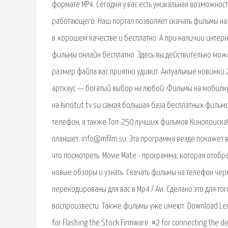
формате MP4. Сегодня у вас есть уникальная возможнос
работающего. Наш портал позволяет скачать фильмы на 
в хорошем качестве и бесплатно. А при наличии интерн
фильмы онлайн бесплатно. Здесь вы действительно мож
размер файла вас приятно удивит. Актуальные новинки
артхаус — богатый выбор на любой. Фильмы на мобилку
на kinotut.tv su самая большая база бесплатных фильм
телефон, а также Топ-250 лучших фильмов Кинопоиска!
планшет. info@mfilm.su. Эта программа везде покажет в
что посмотреть. Movie Mate - программа, которая отоб
новые обзоры и узнать. Скачать фильмы на телефон че
перекодированы для вас в Mp4 / Avi. Сделано это для т
воспроизвести. Также фильмы уже имеют. Download Lenovo 
for Flashing the Stock Firmware. #2 for connecting the d