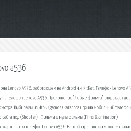
ovo a536
она Lenovo A536, работающем на Android 4.4 KitKat. Телефон Lenovo A
у на телефон Lenovo A536. Приложение "Любые фильмы" открывает дост
смотра. Выбираем из Игры (games) каталога игрына мобильный телефон
сайта под (Shooter) · Фильмы и мультфильмы (Films & animation) ·
ые картинки на телефон Lenovo A536. На этой странице вы можете скачат