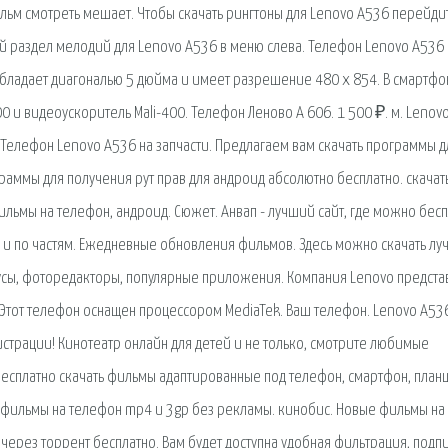
ильм смотреть мешает. Чтобы скачать рингтоны для Lenovo A536 перейди
й раздел мелодий для Lenovo A536 в меню слева. Телефон Lenovo A536
бладает диагональю 5 дюйма и имеет разрешение 480 x 854. В смартфо
 и видеоускоритель Mali-400. Телефон Леново А 606. 1 500 ₽. м. Lenov
 Телефон Lenovo A536 на запчасти. Предлагаем вам скачать программы д
аммы для получения рут прав для андроид абсолютно бесплатно. скачат
ильмы на телефон, андроид. Сюжет. Анвап - лучший сайт, где можно бес
е и по частям. Ежедневные обновления фильмов. Здесь можно скачать л
усы, фоторедакторы, популярные приложения. Компания Lenovo предста
. Этот телефон оснащен процессором MediaTek. Ваш телефон. Lenovo A53
страции! Кинотеатр онлайн для детей и не только, смотрите любимые
Бесплатно скачать фильмы адаптированные под телефон, смартфон, план
ь фильмы на телефон mp4 и 3gp без рекламы. кинобис. Новые фильмы на
через торрент бесплатно. Вам будет доступна удобная фильтрация, подпи