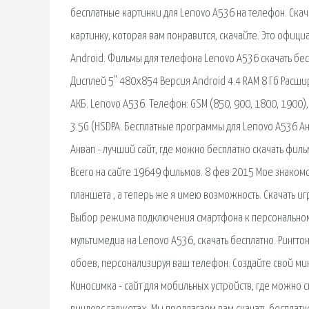
бесплатные картинки для Lenovo A536 на телефон. Скач
картинку, которая вам понравится, скачайте. Это офици
Android. Фильмы для телефона Lenovo A536 скачать бе
Дисплей 5" 480x854 Версия Android 4.4 RAM 8 Гб Расшире
АКБ. Lenovo A536. Телефон: GSM (850, 900, 1800, 1900), U
3.5G (HSDPA. Бесплатные программы для Lenovo A536 А
Анвап - лучший сайт, где можно бесплатно скачать филь
Всего на сайте 19649 фильмов. 8 фев 2015 Мое знаком
планшета , а теперь же я имею возможность. Скачать иг
Выбор режима подключения смартфона к персональному
мультимедиа на Lenovo A536, скачать бесплатно. Рингт
обоев, персонализируя ваш телефон. Создайте свой ми
Киносимка - сайт для мобильных устройств, где можно