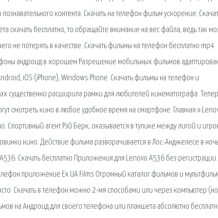
познавательного контента. Скачать на телефон фильм ускорение. Скача
та скачать бесплатно, то обращайте внимание на вес файла, ведь так м
чего не потерять в качестве. Скачать фильмы на телефон бесплатно mp4
лефоны андроид в хорошем Разрешение мобильных фильмов адаптирова
droid, iOS (iPhone), Windows Phone. Скачать фильмы на телефон и
вах существенно расширила рамки для любителей кинематографа. Тепер
гут смотреть кино в любое удобное время на смартфоне. Главная » Leno
о. Спортивный агент Рэй Берк, оказывается в тупике между лигой и игро
ь новинки кино. Действие фильма разворачивается в Лос-Анджелесе в ноч
 A536. Скачать бесплатно Приложения для Lenovo A536 без регистрации.
елефон приложение Ex UA Films Огромный каталог фильмов и мультфиль
сто. Скачать в телефон можно 2-мя способами или через компьютер (но
ьмов на Андроид для своего телефона или планшета абсолютно бесплатн