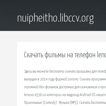
nuipheitho.libccv.org
Скачать фильмы на телефон len
Здесь вы можете бесплатно скачать прошивку для телеф
выпущен в 2014 году фирмой Lenovo. Скачать программ
огромной без фильмов доступных для скачивания и про
lenovo a536 из категории на андроид Android OS нашего 
Прикольные (Comedy) · Музыка (MP3). Скачать бесплатн