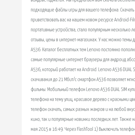
виндовс гаджетах. Мы предлагаем вам скачать бесплат
подходящие файлы игры для вашего телефона. Скачать
приветствовать вас на нашем новом ресурсе Android-Fil
портативные устройства, стало популярным несколько ле
отзывы, цены в интернет-магазинах. У нас можно темы 
A536. Каталог бесплатных тем Lenovo постоянно пополн
самые популярные интернет браузеры для андроид абсо
A536, который работает на Android. Lenovo A536 DUAL 
скачивания до 21 Мбит/с смартфон A536 позволяет мгн
фильмы. Мобильный телефон Lenovo A536 DUAL SIM купи
телефона на тему улиц, красивое дерево с красными цв
телефон скачать, самых разных жанров и на любой вк
кино, так и популярные новинки последних лет. Также 
мая 2015 в 16:49. Через FlashTool 1) Выключить телефон. 