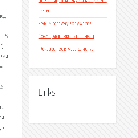
Презентация на тему космос 5 класс
скачать
под
Режим recovery sony xperia
Схема расшивки патч панели
i GPS
E),
Фиксики песня часики минус
рамм.
фон.
о
16
Links
м и
ем.
 и