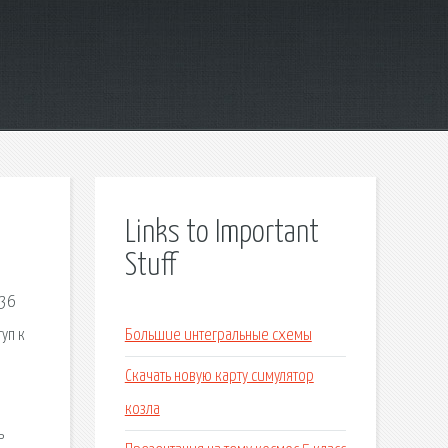
Links to Important
Stuff
536
уп к
Большие интегральные схемы
Скачать новую карту симулятор
козла
ь