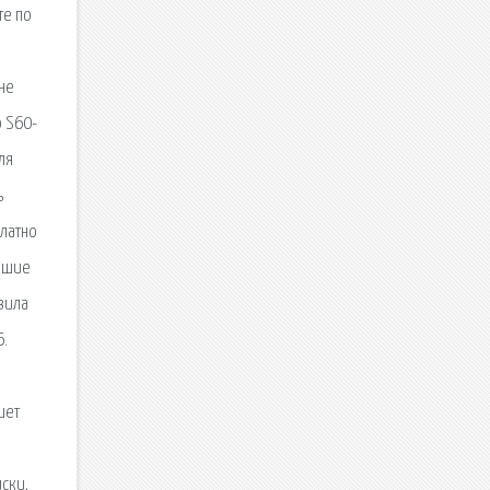
те по
не
o S60-
ля
ь
платно
учшие
вила
6.
шет
ски,