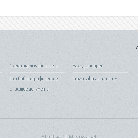
A
Схема выключения света
Находка торрент
Гост библиографическое
Universal imaging utility
описание документа
© Untitled. All rights reserved.