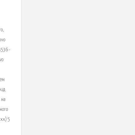
о,
ovo
A536 -
vo
нем
оид
 на
ного
5хх) 5