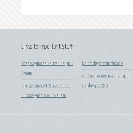
Links to Important Stuff
Розрахункова квитанція рк 1
No cd dayz standalone
бланк
Драйвера для навигатора
Программа 2100 начальная
explay pn 980
школа учебники скачать