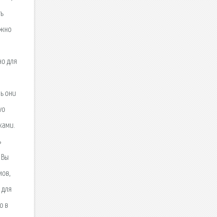
ть
ожно
но для
ь они
vo
ками.
ь
 Вы
мов,
 для
о в