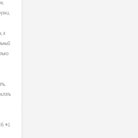
н,
узки,
, а
льный
олько
ть,
читать
36. #1