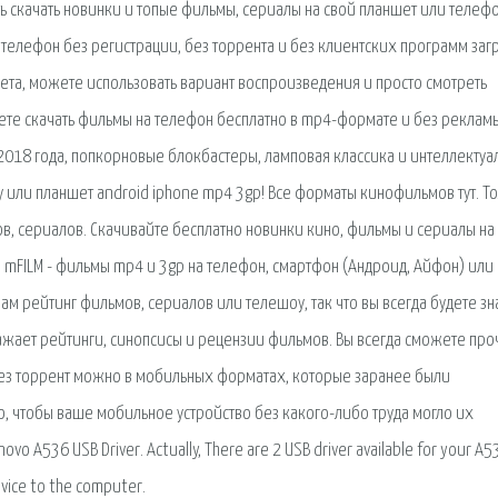
ть скачать новинки и топые фильмы, сериалы на свой планшет или телефо
телефон без регистрации, без торрента и без клиентских программ загр
ета, можете использовать вариант воспроизведения и просто смотреть
ете скачать фильмы на телефон бесплатно в mp4-формате и без рекламы
 2018 года, попкорновые блокбастеры, ламповая классика и интеллектуа
 или планшет android iphone mp4 3gp! Все форматы кинофильмов тут. Т
ов, сериалов. Скачивайте бесплатно новинки кино, фильмы и сериалы на
 mFILM - фильмы mp4 и 3gp на телефон, смартфон (Андроид, Айфон) или
ам рейтинг фильмов, сериалов или телешоу, так что вы всегда будете зна
ражает рейтинги, синопсисы и рецензии фильмов. Вы всегда сможете про
рез торрент можно в мобильных форматах, которые заранее были
ого, чтобы ваше мобильное устройство без какого-либо труда могло их
A536 USB Driver. Actually, There are 2 USB driver available for your A5
evice to the computer.