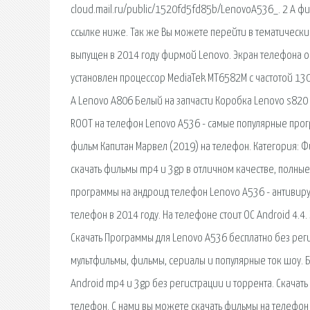
cloud.mail.ru/public/1520fd5fd85b/LenovoA536_. 2 А ф
ссылке ниже. Так же Вы можете перейти в тематически
выпущен в 2014 году фирмой Lenovo. Экран телефона о
установлен процессор MediaTek MT6582M с частотой 1300
A Lenovo A806 Белый на запчасти Коробка Lenovo s820
ROOT на телефон Lenovo A536 - самые популярные прогр
фильм Капитан Марвел (2019) на телефон. Категория: Ф
скачать фильмы mp4 и 3gp в отличном качестве, полны
программы на андроид телефон Lenovo A536 - антивир
телефон в 2014 году. На телефоне стоит ОС Android 4.4
Скачать Программы для Lenovo A536 бесплатно без реги
мультфильмы, фильмы, сериалы и популярные ток шоу. 
Android mp4 и 3gp без регистрации и торрента. Скачат
телефон. С нами вы можете скачать фильмы на телефон 