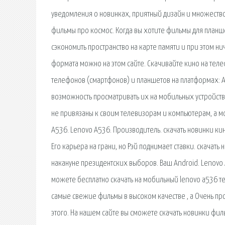
уведомления о новинках, приятный дизайн и множество 
фильмы про космос. Когда вы хотите фильмы для планше
сэкономить пространство на карте памяти и при этом ни
формата можно на этом сайте. Скачивайте кино на те
телефонов (смартфонов) и планшетов на платформах: An
возможность просматривать их на мобильных устройст
не привязаны к своим телевизорам и компьютерам, а мо
A536. Lenovo A536. Производитель. скачать новинки кин
Его карьера на грани, но Рэй поднимает ставки. скачат
накануне президентских выборов. Ваш Android. Lenovo
можете бесплатно скачать на мобильный lenovo a536 т
самые свежие фильмы в высоком качестве , а Очень про
этого. На нашем сайте вы сможете скачать новинки фил