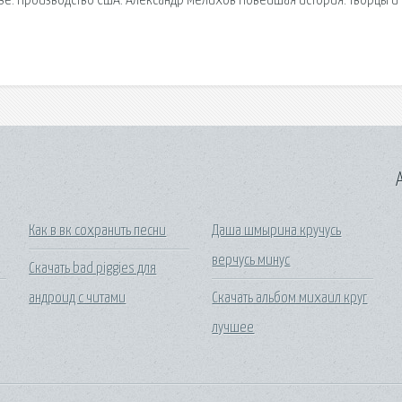
ве. Производство США. Александр Мелихов Новейшая история: творцы и
A
Как в вк сохранить песни
Даша шмырина кручусь
верчусь минус
Скачать bad piggies для
андроид с читами
Скачать альбом михаил круг
лучшее