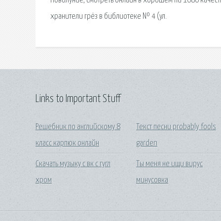
Новолуние, смотреть онлайн в хорошем hd 1080 качест
хранители грёз в библиотеке № 4 (ул.
Links to Important Stuff
Решебник по английскому 8
Текст песни probably fools
класс карпюк онлайн
garden
Скачать музыку с вк с гугл
Ты меня не ищи вирус
хром
минусовка