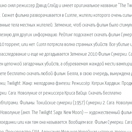
Кино снял режиссер Дэвид Слэйд и имеет оригинальное название "The Twi
nt. Сюжет фильма разворачивается в Сиэтле, жители которого очень силь
ранные тела местных жителей. Затмение, чтоб скачать фильм было стимул
олезную для других информацию. Рейтинг подскажет скачать фильм Сумер
010 торрент, или нет. Сиэтл потрясла волна странных убийств. Все убитые
 расследование и еще не догадывается Затмение 2010 Фильм Сумерки. Са
чен цепочкой загадочных убийств, а обуреваемая жаждой мести вампир
ожете бесплатно скачать любой фильм. Белла, в свою очередь, вынуждена 
и; Twilight: Жанр: мелодрама фэнтези: Режиссёр: Кэтрин Хардвик: Прод
ки. Сага. Новолуние от режиссера Криса Вайца. Скачать бесплатно
убтитрами. Фильмы. Токийские сумерки (1957) Сумерки 2. Сага. Новолун
а. Новолуние (англ. The Twilight Saga: New Moon) — художественный филь
оединки или как там она называется. Вообщем все. Фильм Сумерки. Сага