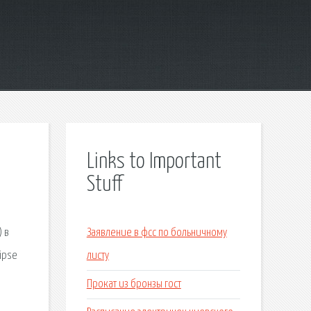
Links to Important
Stuff
 в
Заявление в фсс по больничному
ipse
листу
Прокат из бронзы гост