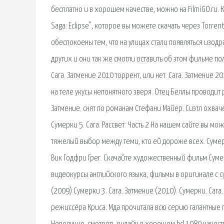
бесплатно и в хорошем качестве, можно на FilmiGO.ru. 
Saga: Eclipse", которое вы можете скачать через Torre
обеспокоены тем, что на улицах стали появляться изод
других и они так же смогли оставить об этом фильме п
Сага. Затмение 2010 торрент, или нет. Сага. Затмение 2
на теле укусы непонятного зверя. Отец Беллы проводит
Затмение. снят по романам Стефани Майер. Сиэтл охва
Сумерки 5. Сага. Рассвет: Часть 2 На нашем сайте вы м
тяжелый выбор между теми, кто ей дороже всех. Сумерк
Вик Годфри Грег. Скачайте художественный фильм Сумер
видеокурсы английского языка, фильмы в оригинале с с
(2009) Сумерки 3. Сага. Затмение (2010). Сумерки. Саг
режиссёра Криса. Мда.прочитала всю серию галантные п