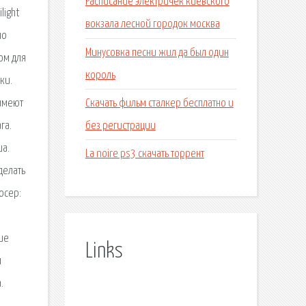
Расписание электричек киевского
light
вокзала лесной городок москва
но
Минусовка песни жил да был один
ом для
король
ки.
Скачать фильм сталкер бесплатно и
 имеют
без регистрации
га.
ша.
La noire ps3 скачать торрент
делать
юсер:
ие
Links
м
.