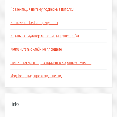
Презентация на тему подвесные потолки
Necrovision lost company читы
Играть в симулятор молотка разрушения 3д
Книги читать онлайн на планшете
Скачать гагарин через торрент в хорошем качестве
Мод фотограф прохождение гид
Links