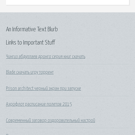
An Informative Text Blurb
Links to Important Stuff
Чингиз абдуллаев дронго серия книг скачать
Blade скачать игру торрент
Prison architect черный экран при запуске
Аэрофлот расписание полетов 2015
Современный заговор оздоровительный настрой