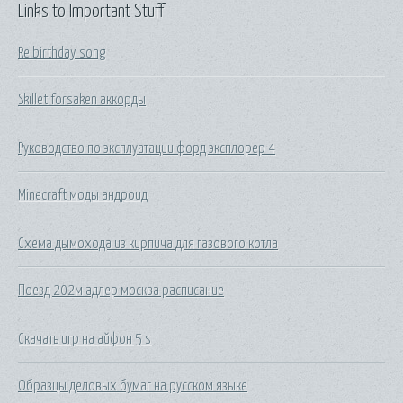
Links to Important Stuff
Re birthday song
Skillet forsaken аккорды
Руководство по эксплуатации форд эксплорер 4
Minecraft моды андроид
Схема дымохода из кирпича для газового котла
Поезд 202м адлер москва расписание
Скачать игр на айфон 5 s
Образцы деловых бумаг на русском языке