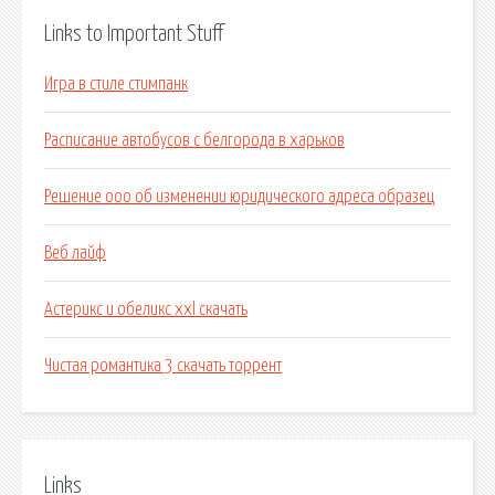
Links to Important Stuff
Игра в стиле стимпанк
Расписание автобусов с белгорода в харьков
Решение ооо об изменении юридического адреса образец
Веб лайф
Астерикс и обеликс xxl скачать
Чистая романтика 3 скачать торрент
Links