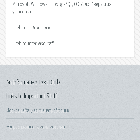
Microsoft Windows и PostgreSQL, ODBC драйвера и их
установка.
Firebird — Википедия.
Firebird, InterBase, Yaffil.
An Informative Text Blurb
Links to Important Stuff
Москва кабацкая скачать сборник
Жд расписание гомель могилев