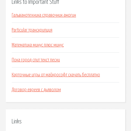
Links to Important Stuff
Гальванотехника справочник ажогин
Particular транскрипция
Математика минус плюс минус
Пока город спит текст песни
Карточные игры от майкрософт скачать бесплатно
Договор евреев с дьяволом
Links